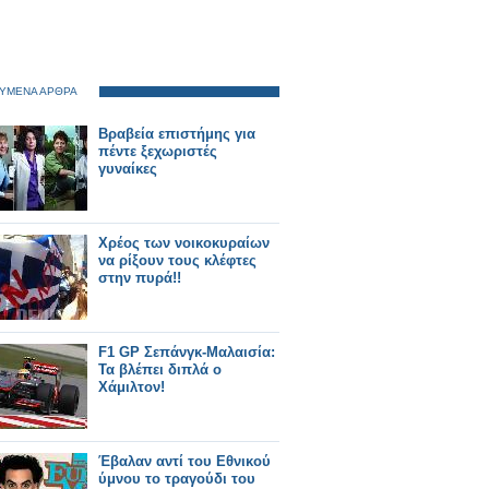
ΥΜΕΝΑ ΑΡΘΡΑ
Βραβεία επιστήμης για
πέντε ξεχωριστές
γυναίκες
Χρέος των νοικοκυραίων
να ρίξουν τους κλέφτες
στην πυρά!!
F1 GP Σεπάνγκ-Μαλαισία:
Τα βλέπει διπλά ο
Χάμιλτον!
Έβαλαν αντί του Εθνικού
ύμνου το τραγούδι του