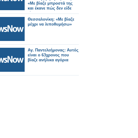
«Με βίαζε μπροστά της
και έκανε πώς δεν είδε
τίποτα»
Θεσσαλονίκη: «Mε βίαζε
μέχρι να λιποθυμήσω»
Αγ. Παντελεήμονας: Αυτός
είναι ο 63χρονος που
βίαζε ανήλικα αγόρια