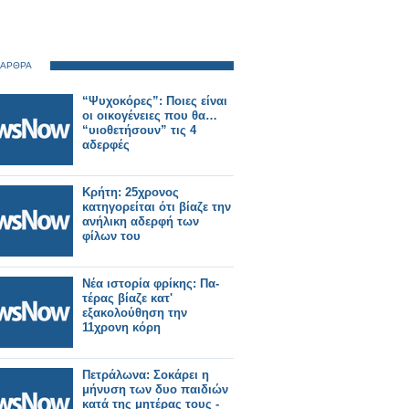
 ΑΡΘΡΑ
“Ψυχοκόρες”: Ποιες είναι
οι οικογένειες που θα…
“υιοθετήσουν” τις 4
αδερφές
Κρήτη: 25χρονος
κατηγορείται ότι βίαζε την
ανήλικη αδερφή των
φίλων του
Νέα ιστορία φρίκης: Πα-
τέρας βίαζε κατ'
εξακολούθηση την
11χρονη κόρη
Πετράλωνα: Σοκάρει η
μήνυση των δυο παιδιών
κατά της μητέρας τους -