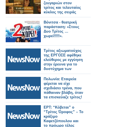
ζευγαριών στον
τρίτος και τελευταίος
κύκλος της σειράς
Βόνιτσα - θεατρική
παράσταση: «Στους
Δυο Τρίτος …
χωρεί!!!!!».
Τρίτος αξιωματούχος
της ΕΡΓΟΣΕ αφέθηκε
ελεύθερος με εγγύηση
στην έρευνα για το
δυστύχημα των
Τεμπών
Πολωνία: Εταιρεία
φέρεται να είχε
σχεδιάσει τρένα, που
πάθαιναν βλάβη, όταν
τα επισκεύαζε τρίτος!
ΕΡΤ: “Κόβεται” ο
“Τρίτος Όροφος” – Το
κράξιμο
Καφετζόπουλου και
το πρόωρο τέλος