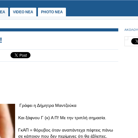
ΕΑ
VIDEO NEA
PHOTO NEA
ΑΚΟΛΟΥ
!
Γράφει η Δήμητρα Μαντζούκα
Και ξάφνου Γ (κ) Α Π! Με την τριπλή σημασία.
ΓκΑΠ = θόρυβος όταν αναπάντεχα πέφτεις πάνω
σε κάποιον που δεν περίμενες ότι θα έβλεπες,