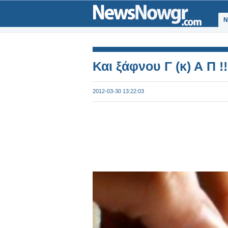
Ν
Και ξάφνου Γ (κ) Α Π !!
2012-03-30 13:22:03