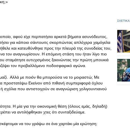
κη;»
ΣΧΕΤΙΚΑ
 οποίο, αφού είχε περπατήσει αρκετά βήματα ασυνόδευτος,
ωτήσει για κάποιο σάντουιτς σκορπώντας απλόχερα χαμόγελα
ήθελε και κατευθύνθηκε προς την πλευρά της συνοδείας του,
α τον αναγνωρίσουν. Η επόμενη στάση του ήταν λίγο πιο
ου σταμάτησε ευτυχισμένος ξεκινώντας την πρώτη μπουκιά
 χαζέψει τον προβαλλόμενο ποδοσφαιρικό αγώνα.
μαζί. Αλλά με ποιόν θα μπορούσα να το μοιραστώ; Με
 να προστατέψω Εκείνον από πιθανή συμπεριφορά όχλου
α ή σχόλια που αντιστοιχούν σε αναγνώριση χολιγουντιανού
κότητα. Η μία για την οικονομική θέση (όλους εμάς, δηλαδή)
 πρέπει να αντιλήφθηκαν χτες ότι συνταξιδεύαμε.
σκέφτομαι να του γράψω σε ένα χαρτάκι μία ερώτηση: