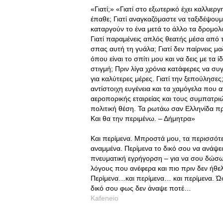
«Γιατί;» «Γιατί στο εξωτερικό έχει καλλι
έπαθε; Γιατί αναγκαζόμαστε να ταξιδέψουμε
καταργούν το ένα μετά το άλλο τα δρομολ
Γιατί παραμένεις απλός θεατής μέσα από τ
σπας αυτή τη γυάλα; Γιατί δεν παίρνεις μ
όπου είναι το σπίτι μου και να δεις με τα
στιγμή; Πριν λίγα χρόνια κατάφερες να 
για καλύτερες μέρες. Γιατί την ξεπούλησες;
αντίστοιχη ευγένεια και τα χαμόγελα που
αεροπορικής εταιρείας και τους συμπατρι
πολιτική θέση. Τα ρωτάω σαν Ελληνίδα πρ
Και θα την περιμένω. – Δήμητρα»
Και περίμενα. Μπροστά μου, τα περισσότ
αναμμένα. Περίμενα το δικό σου να ανάψε
πνευματική εγρήγορση – για να σου δώσω
λόγους που ανέφερα και πιο πριν δεν ήθ
Περίμενα…και περίμενα… και περίμενα. Ώ
δικό σου φως δεν άναψε ποτέ…
Kafeneio