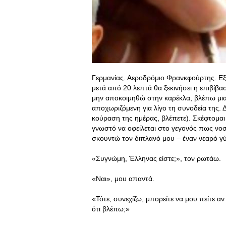
Γερμανίας. Αεροδρόμιο Φρανκφούρτης. Εξο
μετά από 20 λεπτά θα ξεκινήσει η επιβίβα
μην αποκοιμηθώ στην καρέκλα, βλέπω μια 
αποχωριζόμενη για λίγο τη συνοδεία της. Δ
κούραση της ημέρας, βλέπετε). Σκέφτομαι
γνωστό να οφείλεται στο γεγονός πως νοσ
σκουντώ τον διπλανό μου – έναν νεαρό γ
«Συγνώμη, Έλληνας είστε;», τον ρωτάω.
«Ναι», μου απαντά.
«Τότε, συνεχίζω, μπορείτε να μου πείτε α
ότι βλέπω;»