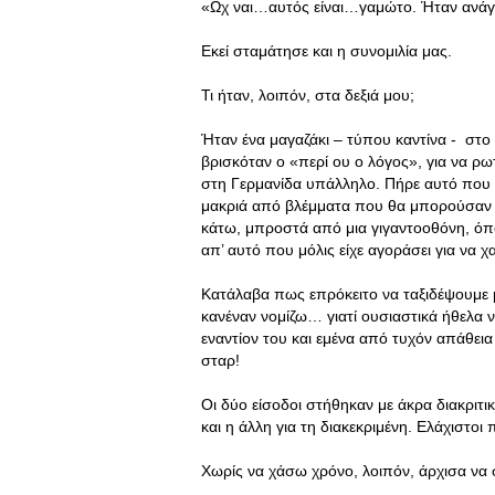
«Ωχ ναι…αυτός είναι…γαμώτο. Ήταν ανάγ
Εκεί σταμάτησε και η συνομιλία μας.
Τι ήταν, λοιπόν, στα δεξιά μου;
Ήταν ένα μαγαζάκι – τύπου καντίνα - στο
βρισκόταν ο «περί ου ο λόγος», για να ρ
στη Γερμανίδα υπάλληλο. Πήρε αυτό που 
μακριά από βλέμματα που θα μπορούσαν ν
κάτω, μπροστά από μια γιγαντοοθόνη, όπ
απ’ αυτό που μόλις είχε αγοράσει για να
Κατάλαβα πως επρόκειτο να ταξιδέψουμε 
κανέναν νομίζω… γιατί ουσιαστικά ήθελα
εναντίον του και εμένα από τυχόν απάθει
σταρ!
Οι δύο είσοδοι στήθηκαν με άκρα διακριτι
και η άλλη για τη διακεκριμένη. Ελάχιστοι
Χωρίς να χάσω χρόνο, λοιπόν, άρχισα να 