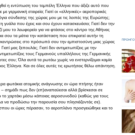
εργηθεί η εντύπωση του τεμπέλη Έλληνα που άξιζε αυτό που
 με γερμανική εταιρεία; Γιατί οι «ελληνικές» αεροπορικές
όγια σύνδεσης της χώρας μου με τις λοιπές της Ευρώπης;
η γυάλα που έχεις και σου έχουν κατασκευάσει; Γιατί δεν την
αζί μου το λεωφορείο για να φτάσεις στο κέντρο της Αθήνας
 ίδια σου τα μάτια την κατάσταση που επικρατεί αυτήν τη
ΠΡΟΗΓΟ
συγκεντρώσεις στο πρόσωπό σου την εμπιστοσύνη μιας χώρας
 Γιατί μας ξεπουλάς; Γιατί δεν αντιμετωπίζεις με την
 αντιμετωπίζεις τους Γερμανούς υπαλλήλους της Γερμανικής
ώτες σου; Όλα αυτά τα ρωτάω χωρίς να ενστερνίζομαι καμία
ος Έλληνα. Και σε όλες αυτές τις ερωτήσεις θέλω απάντηση.
ερα φωτάκια ατομικής ανάγνωσης εν ώρα πτήσης ήταν
ι – σημάδι πως δεν (επ)αναπαύεσαι αλλά βρίσκεσαι σε
 το χαρτάκι μέσω κάποιας αεροσυνοδού (καθώς για τους
ελα να προδώσω την παρουσία σου πλησιάζοντάς σε).
σπου οι ώρες πέρασαν, το αεροπλάνο προσγειώθηκε και το