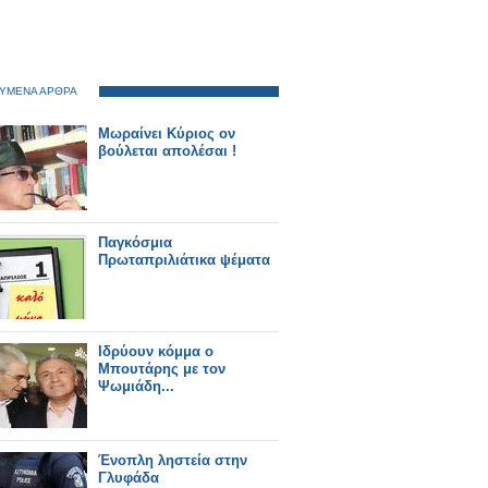
ΥΜΕΝΑ ΑΡΘΡΑ
Μωραίνει Κύριος ον
βούλεται απολέσαι !
Παγκόσμια
Πρωταπριλιάτικα ψέματα
Ιδρύουν κόμμα ο
Μπουτάρης με τον
Ψωμιάδη...
Ένοπλη ληστεία στην
Γλυφάδα