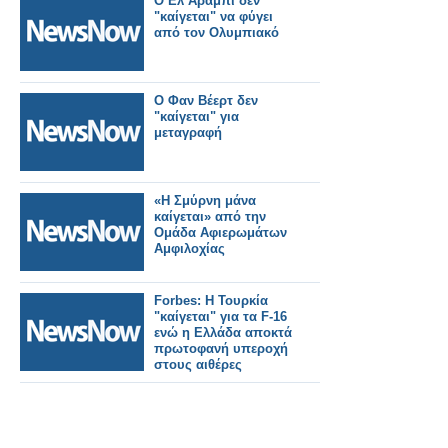
Ο Ελ Αραμπί δεν
"καίγεται" να φύγει
από τον Ολυμπιακό
Ο Φαν Βέερτ δεν
"καίγεται" για
μεταγραφή
«Η Σμύρνη μάνα
καίγεται» από την
Ομάδα Αφιερωμάτων
Αμφιλοχίας
Forbes: Η Τουρκία
"καίγεται" για τα F-16
ενώ η Ελλάδα αποκτά
πρωτοφανή υπεροχή
στους αιθέρες