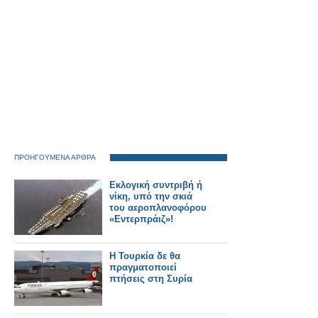
ΠΡΟΗΓΟΥΜΕΝΑ ΑΡΘΡΑ
Eκλογική συντριβή ή
νίκη, υπό την σκιά
του αεροπλανοφόρου
«Εντερπράιζ»!
Η Τουρκία δε θα
πραγματοποιεί
πτήσεις στη Συρία