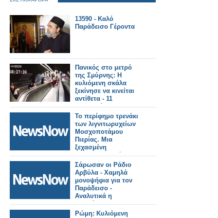
13590 - Καλό
Παράδεισο Γέροντα
Πανικός στο μετρό
της Σμύρνης: Η
κυλιόμενη σκάλα
ξεκίνησε να κινείται
αντίθετα - 11
τραυματίες
Το περίφημο τρενάκι
των λιγνιτωρυχείων
Μοσχοποτάμου
Πιερίας. Μια
ξεχασμένη
σιδηροδρομική
σύνδεση της γραμμής
Σάρωσαν οι Ράδιο
Δρυάνιστα – Κατερίνη
Αρβύλα - Χαμηλά
– Σκάλα Βρωμερής
μονοψήφια για τον
(Καλλιθέα)
Παράδεισο -
Αναλυτικά η
τηλεθέαση (6/11/2023)
Ρώμη: Κυλιόμενη