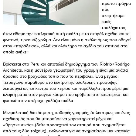
πρώτο πράγμα
που
σκεφτήκαμε
εμείς
τουλάχιστον,
όταν είδαμε την εκπληκτική αυτή σκάλα με το σπιράλ σχέδιο και το
φωτεινό, τιρκουάζ χρώμα. Δεν είναι μόνο η σκάλα όμως που οδηγεί
στον «παράδεισο», αλλά και ολόκληρο το σχέδιο του σπιτιού στο
οποίο ανήκει.
Βρίσκεται στο Peru και αποτελεί δημιούργημα των Riofrio+Rodrigo
Architects, και η μοντέρνα γεωμετρική του γραμμή είναι μια ανάσα
δροσιάς στο βραχώδες τοπίο που το περιβάλει. Ένα μεγάλο,
τετράγωνο παράθυρο στο κέντρο της ολόλευκης πρόσοψης
λειτουργεί ως επίκεντρο του κτιρίου και παράλληλα προσφέρει μια
κλεφτή ματιά στον μαγικό κόσμο που κρύβεται στο εσωτερικό -και
φυσικά στην υπέροχη γαλάζια σκάλα.
Μινιμαλιστική διακόσμηση, καθαρές γραμμές, άπλετο φως και ένας
σχεδιασμός που θα μπορούσε να χαρακτηριστεί μέχρι και
«θρησκευτικός» (δείτε προσεχτικά τον σταυρό που σχηματίζεται
από τους δύο τοίχους), ενώνονται για να σχηματίσουν μια κατοικία