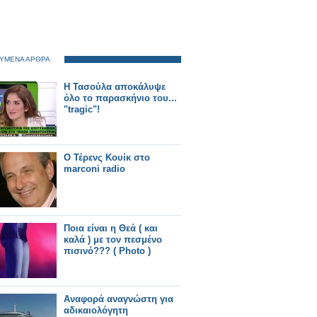
ΥΜΕΝΑ ΑΡΘΡΑ
Η Τασούλα αποκάλυψε
όλο το παρασκήνιο του...
"tragic"!
Ο Τέρενς Κουίκ στο
marconi radio
Ποια είναι η Θεά ( και
καλά ) με τον πεσμένο
πισινό??? ( Photo )
Αναφορά αναγνώστη για
αδικαιολόγητη