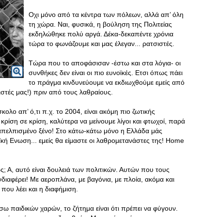
Οχι μόνο από τα κέντρα των πόλεων, αλλά απ’ όλη
τη χώρα. Ναι, φυσικά, η βούληση της Πολιτείας
εκδηλώθηκε πολύ αργά. Δέκα-δεκαπέντε χρόνια
τώρα το φωνάζουμε και μας έλεγαν... ρατσιστές.
Τώρα που το αποφάσισαν -έστω και στα λόγια- οι
συνθήκες δεν είναι οι πιο ευνοϊκές. Ετσι όπως πάει
το πράγμα κινδυνεύουμε να εκδιωχθούμε εμείς από
ιστές μας!) πριν από τους λαθραίους.
ολο απ’ ό,τι π.χ. το 2004, είναι ακόμη πιο ζωτικής
ρίση σε κρίση, καλύτερα να μείνουμε λίγοι και φτωχοί, παρά
 απελπισμένο ξένο! Στο κάτω-κάτω μόνο η Ελλάδα μάς
ή Ενωση... εμείς θα είμαστε οι λαθρομετανάστες της! Home
ς; Α, αυτό είναι δουλειά των πολιτικών. Αυτών που τους
ιαφέρει! Με αεροπλάνα, με βαγόνια, με πλοία, ακόμα και
ου λέει και η διαφήμιση.
 παιδικών χαρών, το ζήτημα είναι ότι πρέπει να φύγουν.