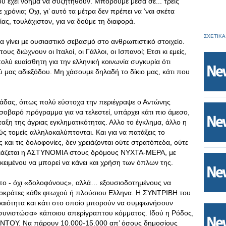
που έχει νόημα να συζητηθούν. Μπορούμε μέσα σε... τρεις
 χρόνια; Οχι, γι’ αυτό τα μέτρα δεν πρέπει να ’ναι σκέτα
ίας, τουλάχιστον, για να δούμε τη διαφορά.
ΣΧΕΤΙΚΑ
 να γίνει με ουσιαστικό σεβασμό στο ανθρωπιστικό στοιχείο.
υς διώχνουν οι Ιταλοί, οι Γάλλοι, οι Ισπανοί; Ετσι κι εμείς,
λύ ευαίσθητη για την ελληνική κοινωνία συγκυρία ότι
 μας αδιεξόδου. Μη χάσουμε δηλαδή το δίκιο μας, κάτι που
άδας, όπως πολύ εύστοχα την περιέγραψε ο Αντώνης
 σοβαρό πρόγραμμα για να τελεστεί, υπάρχει κάτι πιο άμεσο,
ταξη της άγριας εγκληματικότητας. Αλλο το έγκλημα, άλλο η
ς τομείς αλληλοκαλύπτονται. Και για να πατάξεις το
 και τις δολοφονίες, δεν χρειάζονται ούτε στρατόπεδα, ούτε
ειάζεται η ΑΣΤΥΝΟΜΙΑ στους δρόμους ΝΥΧΤΑ-ΜΕΡΑ, με
ειμένου να μπορεί να κάνει και χρήση των όπλων της.
ο - όχι «δολοφόνους», αλλά… εξουσιοδοτημένους να
οκράτες κάθε φτωχού ή πλούσιου Ελληνα. Η ΣΥΝΤΡΙΒΗ του
εραιότητα και κάτι στο οποίο μπορούν να συμφωνήσουν
συνιστώσα» κάποιου απερίγραπτου κόμματος. Ιδού η Ρόδος,
ΑΝΤΟΥ. Να πάρουν 10.000-15.000 απ’ όσους δημοσίους