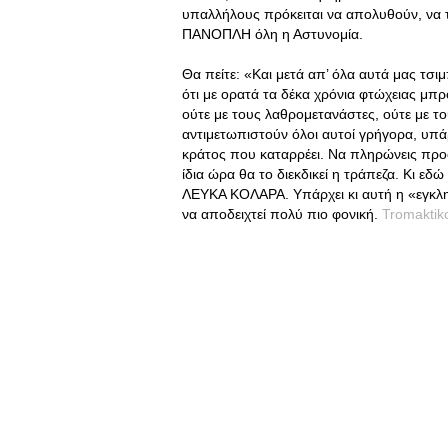
υπαλλήλους πρόκειται να απολυθούν, να τ
ΠΑΝΟΠΛΗ όλη η Αστυνομία.
Θα πείτε: «Και μετά απ’ όλα αυτά μας τσι
ότι με ορατά τα δέκα χρόνια φτώχειας μπρ
ούτε με τους λαθρομετανάστες, ούτε με τ
αντιμετωπιστούν όλοι αυτοί γρήγορα, υπά
κράτος που καταρρέει. Να πληρώνεις προσ
ίδια ώρα θα το διεκδικεί η τράπεζα. Κι 
ΛΕΥΚΑ ΚΟΛΑΡΑ. Υπάρχει κι αυτή η «εγκλημ
να αποδειχτεί πολύ πιο φονική.
Tromaktik