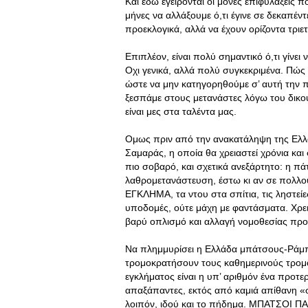
Και εδώ εγείρονται οι μόνες επιφυλάξεις 
μήνες να αλλάξουμε ό,τι έγινε σε δεκαπέντε
προεκλογικά, αλλά να έχουν ορίζοντα τριετ
Επιπλέον, είναι πολύ σημαντικό ό,τι γίνει
Οχι γενικά, αλλά πολύ συγκεκριμένα. Πώς το
ώστε να μην κατηγορηθούμε σ’ αυτή την πο
ξεσπάμε στους μετανάστες λόγω του δικού
είναι μες στα ταλέντα μας.
Ομως πριν από την ανακατάληψη της Ελλ
Σαμαράς, η οποία θα χρειαστεί χρόνια και
πιο σοβαρό, και σχετικά ανεξάρτητο: η πά
λαθρομετανάστευση, έστω κι αν σε πολλού
ΕΓΚΛΗΜΑ, τα ντου στα σπίτια, τις ληστείες
υποδομές, ούτε μάχη με φαντάσματα. Χρ
βαρύ οπλισμό και αλλαγή νομοθεσίας προκ
Να πλημμυρίσει η Ελλάδα μπάτσους-Ράμπ
τρομοκρατήσουν τους καθημερινούς τρομ
εγκλήματος είναι η υπ’ αριθμόν ένα προτ
απαξάπαντες, εκτός από καμιά απίθανη «
λοιπόν, ιδού και το πήδημα. ΜΠΑΤΣΟΙ Π