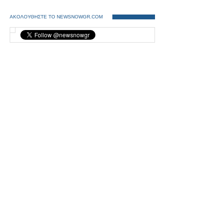
ΑΚΟΛΟΥΘΗΣΤΕ ΤΟ NEWSNOWGR.COM