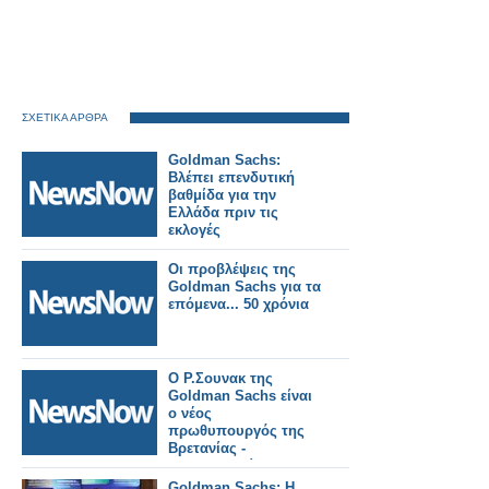
ΣΧΕΤΙΚΑ ΑΡΘΡΑ
Goldman Sachs:
Βλέπει επενδυτική
βαθμίδα για την
Ελλάδα πριν τις
εκλογές
Οι προβλέψεις της
Goldman Sachs για τα
επόμενα... 50 χρόνια
Ο Ρ.Σουνακ της
Goldman Sachs είναι
ο νέος
πρωθυπουργός της
Βρετανίας -
«Αντιμετωπίζουμε
βαθιά οικονομική
Goldman Sachs: Η