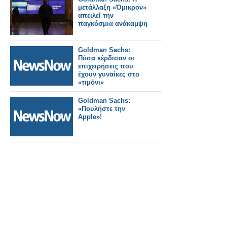
πρόκληση και έχουμε
μετάλλαξη «Όμικρον»
μόνο 1 ευκαιρία»
απειλεί την
παγκόσμια ανάκαμψη
Goldman Sachs:
Πόσα κέρδισαν οι
επιχειρήσεις που
έχουν γυναίκες στο
«τιμόνι»
Goldman Sachs:
«Πουλήστε την
Apple»!