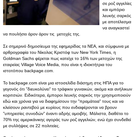
σε ροζ αγγελίες
και εμπόριο
λευκής σαρκός
με αποτέλεσμα
να αναγκαστεί
να πουλήσει άρον άρον τις μετοχές της.
Σε σημερινό δημοσίευμα της εφημερίδας τα ΝΕΑ, και σύμφωνα με
αρθρογραφία του Νίκολας Κριστόφ των New York Times, η
Goldman Sachs φέρεται πως κατείχε το 16% των μετοχών της
εταιρείας Village Voice Media, που είναι η ιδιοκτήτρια του
ιστοτόπου backpage.com.
Το backpage.com είναι μια ιστοσελίδα διάσημη στις ΗΠΑ για το
γεγονός ότι "διευκολύνει" το τράφικιν γυναικών, ακόμα και ανήλικων
κοριτσιών. Ειδικότερα, έμποροι λευκής σαρκός την χρησιμοποιούν
εδώ και χρόνια για να διαφημίσουν την "πραμάτεια" τους και να
κλείσουν ραντεβού με κυρίους που ενδιαφέρονται να βρουν
"υπηρεσίες συνοδών" έναντι αδρής αμοιβής. Μάλιστα, διαθέτει το
70% της αμερικάνικης αγοράς των ροζ αγγελιών, ενώ έχει συνδεθεί
με συλλήψεις σε 22 πολιτείες.