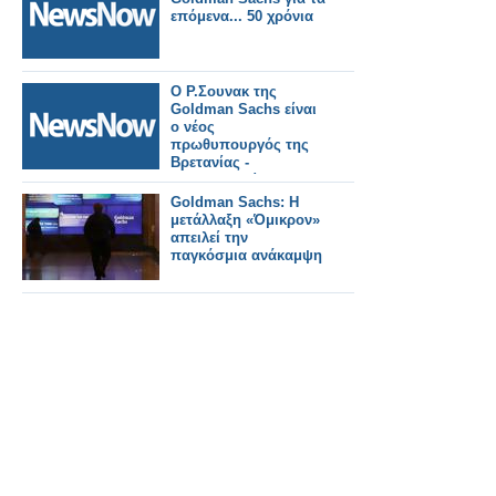
επόμενα... 50 χρόνια
Ο Ρ.Σουνακ της
Goldman Sachs είναι
ο νέος
πρωθυπουργός της
Βρετανίας -
«Αντιμετωπίζουμε
βαθιά οικονομική
Goldman Sachs: Η
πρόκληση και έχουμε
μετάλλαξη «Όμικρον»
μόνο 1 ευκαιρία»
απειλεί την
παγκόσμια ανάκαμψη