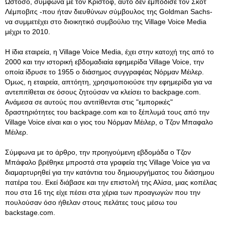
Ωστόσο, σύμφωνα με τον Κριστόφ, αυτό δεν εμπόδισε τον Σκοτ
Λέμποβιτς -που ήταν διευθύνων σύμβουλος της Goldman Sachs-
να συμμετέχει στο διοικητικό συμβούλιο της Village Voice Media
μέχρι το 2010.
Η ίδια εταιρεία, η Village Voice Media, έχει στην κατοχή της από το
2000 και την ιστορική εβδομαδιαία εφημερίδα Village Voice, την
οποία ίδρυσε το 1955 ο διάσημος συγγραφέας Νόρμαν Μέιλερ.
Όμως, η εταιρεία, απτόητη, χρησιμοποιούσε την εφημερίδα για να
αντεπιτίθεται σε όσους ζητούσαν να κλείσει το backpage.com.
Ανάμεσα σε αυτούς που αντιτίθενται στις "εμπορικές"
δραστηριότητες του backpage.com και το ξέπλυμά τους από την
Village Voice είναι και ο γιος του Νόρμαν Μέιλερ, ο Τζον Μπαφαλο
Μέιλερ.
Σύμφωνα με το άρθρο, την προηγούμενη εβδομάδα ο Τζον
Μπάφαλο βρέθηκε μπροστά στα γραφεία της Village Voice για να
διαμαρτυρηθεί για την κατάντια του δημιουργήματος του διάσημου
πατέρα του. Εκεί διάβασε και την επιστολή της Αλίσα, μιας κοπέλας
που στα 16 της είχε πέσει στα χέρια των προαγωγών που την
πουλούσαν όσο ήθελαν στους πελάτες τους μέσω του
backstage.com.