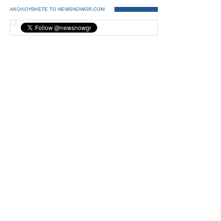
ΑΚΟΛΟΥΘΗΣΤΕ ΤΟ NEWSNOWGR.COM