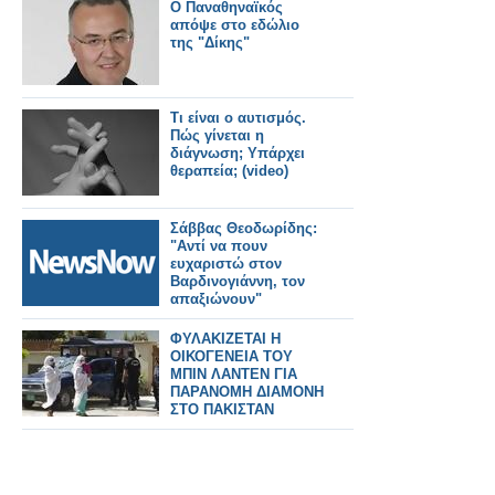
Ο Παναθηναϊκός
απόψε στο εδώλιο
της "Δίκης"
Τι είναι ο αυτισμός.
Πώς γίνεται η
διάγνωση; Υπάρχει
θεραπεία; (video)
Σάββας Θεοδωρίδης:
"Αντί να πουν
ευχαριστώ στον
Βαρδινογιάννη, τον
απαξιώνουν"
ΦΥΛΑΚΙΖΕΤΑΙ Η
ΟΙΚΟΓΕΝΕΙΑ ΤΟΥ
ΜΠΙΝ ΛΑΝΤΕΝ ΓΙΑ
ΠΑΡΑΝΟΜΗ ΔΙΑΜΟΝΗ
ΣΤΟ ΠΑΚΙΣΤΑΝ