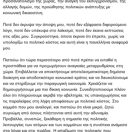
προσανατολισμό της χώρας, την ανάγκη του εκσυγχρονισμού, της
αλλαγής δομών, της προώθησης πολιτικών ανάπτυξης με
κοινωνική δικαιοσύνη.
Ποτέ δεν έκρυψα την άποψη μου, ποτέ δεν εξέφρασα διφορούμενο
λόγο, ποτέ δεν υπέκυψα στο λαϊκισμό, ποτέ δεν έκανα εκπτώσεις
στις αξίες μου. Συγκρούστηκα, όποτε έκρινα ότι έπρεπε, χωρίς να
υπολογίζω το πολιτικό κόστος και αυτή είναι η πανελλήνια αναφορά
μου.
Πιστεύω ότι τώρα περισσότερο από ποτέ πρέπει να ενταθεί η
προσπάθεια για να προχωρήσουν αναγκαίες μεταρρυθμίσεις στη
χώρα. Επιβάλλεται να αποκτήσουμε αποτελεσματικότερη δημόσια
διοίκηση και αποδοτικότερο κοινωνικό κράτος και να διευκολύνουμε
και να στηρίξουμε την παραγωγική οικονομία. Χρειάζεται να
δημιουργήσουμε μια πιο δίκαιη κοινωνία. Συνειδητοποιούμε πλέον
όλοι ότι πληρώνουμε ακριβά την αβελτηρία, τις υπαναχωρήσεις και
τις παραλείψεις στη λήψη αποφάσεων με πολιτικό κόστος. Στο
κομμάτι που μου αναλογεί, και πιστεύω ότι είναι μικρό, ζητώ
συγνώμη από όσους πλήττονται από αυτή την αδυναμία.
Προβάλλει, συνεπώς, ξεκάθαρη η σημασία της πολιτικής
λειτουργίας των ατόμων και των κομμάτων και η συνέπεια ανάμεσα
στα λόγια και στις πράξεις. Η απαξίωση της πολιτικής που