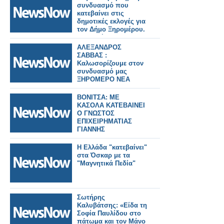
συνδυασμό που
κατεβαίνει στις
δημοτικές εκλογές για
τον Δήμο Ξηρομέρου.
Δεν κατέθεσαν
εγκαίρως το
ΑΛΕΞΑΝΔΡΟΣ
παράβολο
ΣΑΒΒΑΣ :
συμμετοχής του
Καλωσορίζουμε στον
συνδυασμού στις
συνδυασμό μας
εκλογές!!!
ΞΗΡΟΜΕΡΟ ΝΕΑ
ΜΕΡΑ - ΚΑΘΑΡΑ
ΧΕΡΙΑ την κ. Κ.
ΒΟΝΙΤΣΑ: ΜΕ
Μερεντίτη Ελένη από
ΚΑΣΟΛΑ ΚΑΤΕΒΑΙΝΕΙ
την Παπαδάτου
Ο ΓΝΩΣΤΟΣ
Ξηρομέρου.
ΕΠΙΧΕΙΡΗΜΑΤΙΑΣ
ΓΙΑΝΝΗΣ
ΤΣΙΤΟΥΡΙΔΗΣ
Η Ελλάδα "κατεβαίνει"
στα Όσκαρ με τα
"Μαγνητικά Πεδία"
Σωτήρης
Καλυβάτσης: «Είδα τη
Σοφία Παυλίδου στο
πάτωμα και τον Μάνο