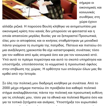
σήμερα οι
οικονομικές και
κοινωνικές
συνθήκες στη
χώρα έχουν
αλλάξει ριζικά. Η παρούσα Βουλή κλήθηκε να αντιμετωπίσει μια
οικονομική κρίση που κανείς δεν μπορούσε να φανταστεί και η
οποία απαιτούσε μεγάλες θυσίες για να ξεπεραστεί Προσωπικά,
όλες μου οι αποφάσεις και οι κινήσεις σταθμίστηκαν με μοναδικό
πάντα γνώμονα τη σωτηρία της πατρίδας. Πίστευα και πιστεύω ότι
μια ανεξέλεγκτη χρεοκοπία θα είχε καταστροφικές συνέπειες τόσο
για τον καθένα από εμάς ατομικά όσο και για τον κοινωνικό ιστό.
Υπό αυτό το πρίσμα πορεύτηκα και αυτό το σκοπό υπηρέτησα και
υποστήριξα, υποτάσσοντας το κομματικό ή προσωπικό όφελος
στην επιβίωση της χώρας. Η ορθότητα των επιλογών όλων μας θα
κριθεί από την Ιστορία.
Σε όλη την πολιτική μου διαδρομή κινήθηκα με συνέπεια. Από το
2000 μέχρι σήμερα πιστεύω ότι προέβαλα ένα καθαρό πολιτικό
στίγμα αναλαμβάνοντας πάντα την πολιτική και προσωπική ευθύνη
για τις επιλογές μου, τόσο για τα εθνικά και πολιτικά θέματα όσο και
για τα τοπικά ζητήματα και ανάγκες. Υποστήριξα τον ευρωπαϊκό