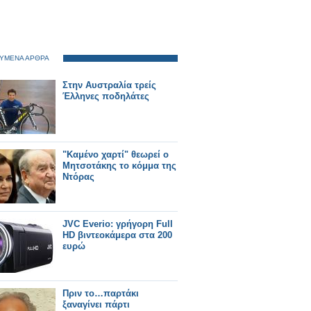
ΥΜΕΝΑ ΑΡΘΡΑ
Στην Αυστραλία τρείς
Έλληνες ποδηλάτες
"Καμένο χαρτί" θεωρεί ο
Μητσοτάκης το κόμμα της
Ντόρας
JVC Everio: γρήγορη Full
HD βιντεοκάμερα στα 200
ευρώ
Πριν το…παρτάκι
ξαναγίνει πάρτι