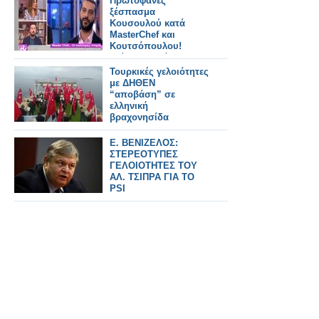
Πρωτοφανές
ξέσπασμα
Κουσουλού κατά
MasterChef και
Κουτσόπουλου!
«Είναι γελοιότητες...»
[video]
Τουρκικές γελοιότητες
με ΔΗΘΕΝ
“αποβάση” σε
ελληνική
βραχονησίδα
Ε. ΒΕΝΙΖΕΛΟΣ:
ΣΤΕΡΕΟΤΥΠΕΣ
ΓΕΛΟΙΟΤΗΤΕΣ ΤΟΥ
ΑΛ. ΤΣΙΠΡΑ ΓΙΑ ΤΟ
PSI