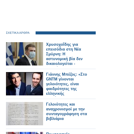
ΣΧΕΤΙΚΑ ΑΡΘΡΑ
Χρυσοχοΐδης για
επεισόδια στη Νέα
Σμύρνη: Η
αστυνομική βία δεν
δικαιολογείται -
Γελοιότητες οι
καταγγελίες
Γιάννης Μπέζος: «Στο
GNTM γίνονται
γελοιότητες, είναι
φαιδρότητες της
ελληνικής
τηλεόρασης»
Γελοιότητες και
αναχρονισμοί με την
συνταγογράφηση στα
βιβλιάρια