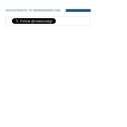
ΑΚΟΛΟΥΘΗΣΤΕ ΤΟ NEWSNOWGR.COM