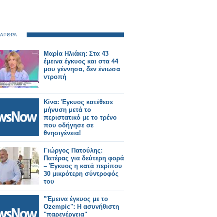
 ΑΡΘΡΑ
Μαρία Ηλιάκη: Στα 43
έμεινα έγκυος και στα 44
μου γέννησα, δεν ένιωσα
ντροπή
Κίνα: Έγκυος κατέθεσε
μήνυση μετά το
περιστατικό με το τρένο
που οδήγησε σε
θνησιγένεια!
Γιώργος Πατούλης:
Πατέρας για δεύτερη φορά
– Έγκυος η κατά περίπου
30 μικρότερη σύντροφός
του
"Έμεινα έγκυος με το
Ozempic": Η ασυνήθιστη
"παρενέργεια"