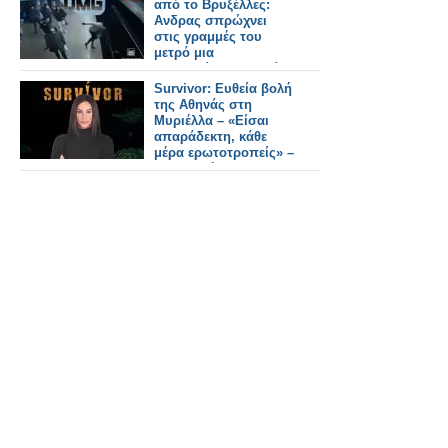
από το Βρυξέλλες:
Ανδρας σπρώχνει
στις γραμμές του
μετρό μια
ανυποψίαστη γυναίκα
[βίντεο]
Survivor: Ευθεία βολή
της Αθηνάς στη
Μυριέλλα – «Είσαι
απαράδεκτη, κάθε
μέρα ερωτοτροπείς» –
Οι υποψήφιοι προς
αποχώρηση