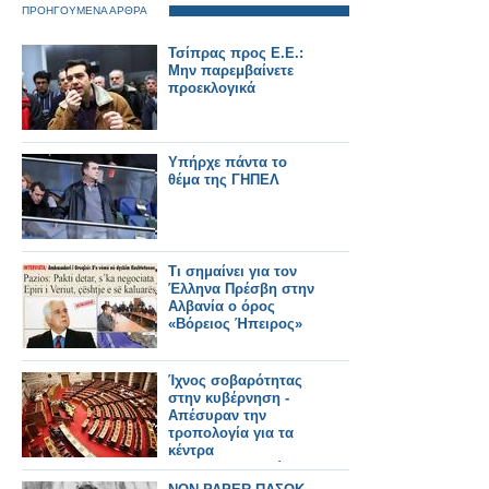
ΠΡΟΗΓΟΥΜΕΝΑ ΑΡΘΡΑ
Τσίπρας προς Ε.Ε.:
Μην παρεμβαίνετε
προεκλογικά
Υπήρχε πάντα το
θέμα της ΓΗΠΕΛ
Τι σημαίνει για τον
Έλληνα Πρέσβη στην
Αλβανία ο όρος
«Βόρειος Ήπειρος»
Ίχνος σοβαρότητας
στην κυβέρνηση -
Απέσυραν την
τροπολογία για τα
κέντρα
λαθρομεταναστών