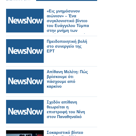
«Εις μνημόσυνον
αιώνιον» – Ένα
συγκλονιστικό βίντεο
του Ευάγγελου Τύμπα
στην μνήμη των
θυμάτων των Τεμπών
(φωτό-βίντεο)
Πρειδοποιητική βολή
στο συνεργείο της
ΕΡΤ
Απίθανη Mελέτη: Πώς
βρίσκουμε ότι
πάσχουμε από
καρκίνο
Σχεδόν απίθανη
θεωρείται η
επιστροφή του Νίνη
στον Παναθηναϊκό
Σοκαριστικό βίντεο