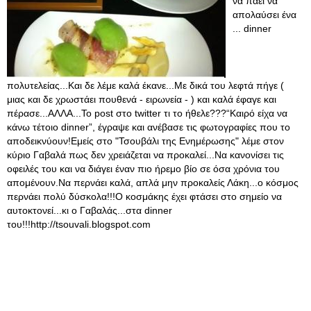
να πάει να
απολαύσει ένα
... dinner
πολυτελείας...Και δε λέμε καλά έκανε...Με δικά του λεφτά πήγε (
μιας και δε χρωστάει πουθενά - ειρωνεία - ) και καλά έφαγε και
πέρασε...ΑΛΛΑ...Το post στο twitter τι το ήθελε???“Καιρό είχα να
κάνω τέτοιο dinner”, έγραψε και ανέβασε τις φωτογραφίες που το
αποδεικνύουν!Εμείς στο "Τσουβάλι της Ενημέρωσης" λέμε στον
κύριο Γαβαλά πως δεν χρειάζεται να προκαλεί...Να κανονίσει τις
οφειλές του και να διάγει έναν πιο ήρεμο βίο σε όσα χρόνια του
απομένουν.Να περνάει καλά, απλά μην προκαλείς Λάκη...ο κόσμος
περνάει πολύ δύσκολα!!!Ο κοσμάκης έχει φτάσει στο σημείο να
αυτοκτονεί...κι ο Γαβαλάς...στα dinner
του!!!http://tsouvali.blogspot.com