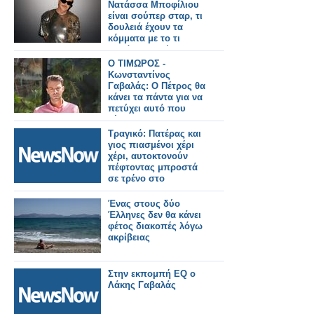
τέλεια
Νατάσσα Μποφίλιου
είναι σούπερ σταρ, τι
δουλειά έχουν τα
κόμματα με το τι
φοράει ο καθένας
Ο ΤΙΜΩΡΟΣ -
Κωνσταντίνος
Γαβαλάς: Ο Πέτρος θα
κάνει τα πάντα για να
πετύχει αυτό που
θέλει !
Τραγικό: Πατέρας και
γιος πιασμένοι χέρι
χέρι, αυτοκτονούν
πέφτοντας μπροστά
σε τρένο στο
Bhayandar της
Βομβάης
Ένας στους δύο
Έλληνες δεν θα κάνει
φέτος διακοπές λόγω
ακρίβειας
Στην εκπομπή EQ ο
Λάκης Γαβαλάς