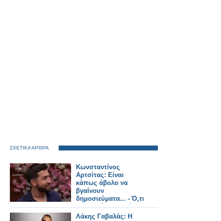
ΣΧΕΤΙΚΑ ΑΡΘΡΑ
Κωνσταντίνος
Αρτσίτας: Είναι
κάπως άβολο να
βγαίνουν
δημοσιεύματα... - Ό,τι
και να κάνει η Ελένη
Τσολάκη θα το κάνει
Λάκης Γαβαλάς: Η