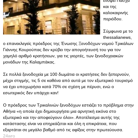
ενόψει Πάσχα
και της
καλοκαιρινής
περιόδου.
Σύμφωνα με το
thessalianews,
ο επανεκλεγείς πρόεδρος της Ένωσης Ξενοδόχων νομού Τρικάλων
Γιάννης Κουρούπας δεν κρύβει την απογοήτευσή του για τον
χαμηλό αριθμό κρατήσεων, για τις γιορτές, των ξενοδοχειακών
μονάδων της Καλαμπάκας.
Σε πολλά ξενοδοχεία με 100 δωμάτια οι κρατήσεις δεν ξεπερνούν,
μέχρι στιγμής, τις 5 σε καθένα από αυτά με τον εξωτερικό τουρισμό
να έχει υποχωρήσει κατά 70% σε σχέση με πέρυσι, ενώ ο
εσωτερικός δεν υπάρχει καν!
Ο πρόεδρος των Τρικαλινών ξενοδόχων εστιάζει το πρόβλημα στην
Αθήνα «η οποία έχει δημιουργήσει μια αρνητική εικόνα στο
εξωτερικό και την αποφεύγουν όλοι». Αποτέλεσμα αυτής της
κατάστασης είναι να επηρεάζεται και όλη η επικράτεια, που
εξαρτάται σε μεγάλο βαθμό από τις αφίξεις στην πρωτεύουσα.
24wro