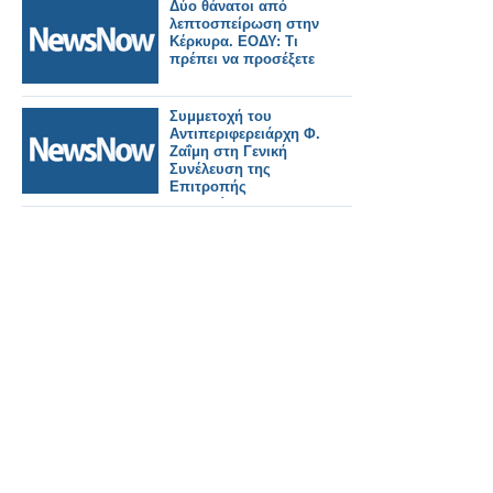
Δύο θάνατοι από
λεπτοσπείρωση στην
Κέρκυρα. ΕΟΔΥ: Τι
πρέπει να προσέξετε
Συμμετοχή του
Aντιπεριφερειάρχη Φ.
Ζαΐμη στη Γενική
Συνέλευση της
Επιτροπής
Βαλκανίων και
Ευξείνου Πόντου της
CPMR στην Κέρκυρα