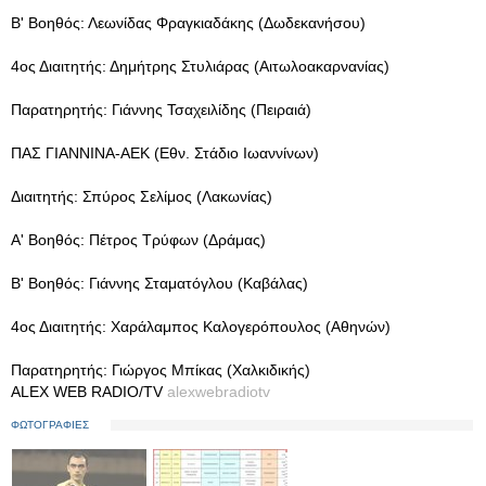
Β' Βοηθός: Λεωνίδας Φραγκιαδάκης (Δωδεκανήσου)
4ος Διαιτητής: Δημήτρης Στυλιάρας (Αιτωλοακαρνανίας)
Παρατηρητής: Γιάννης Τσαχειλίδης (Πειραιά)
ΠΑΣ ΓΙΑΝΝΙΝΑ-ΑΕΚ (Εθν. Στάδιο Ιωαννίνων)
Διαιτητής: Σπύρος Σελίμος (Λακωνίας)
Α' Βοηθός: Πέτρος Τρύφων (Δράμας)
Β' Βοηθός: Γιάννης Σταματόγλου (Καβάλας)
4ος Διαιτητής: Χαράλαμπος Καλογερόπουλος (Αθηνών)
Παρατηρητής: Γιώργος Μπίκας (Χαλκιδικής)
ΑLEX WEB RADIO/TV
alexwebradiotv
ΦΩΤΟΓΡΑΦΙΕΣ