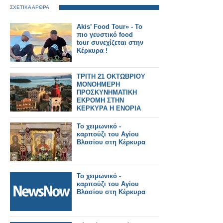
ΣΧΕΤΙΚΑ ΑΡΘΡΑ
Akis’ Food Tour» - Το
πιο γευστικό food
tour συνεχίζεται στην
Κέρκυρα !
ΤΡΙΤΗ 21 ΟΚΤΩΒΡΙΟΥ
ΜΟΝΟΗΜΕΡΗ
ΠΡΟΣΚΥΝΗΜΑΤΙΚΗ
ΕΚΡΟΜΗ ΣΤΗΝ
ΚΕΡΚΥΡΑ Η ΕΝΟΡΙΑ
ΤΟΥ ΑΓΙΟΥ
ΑΘΑΝΑΣΙΟΥ
Το χειμωνικό -
ΚΑΤΟΥΝΑΣ
καρπούζι του Αγίου
Βλασίου στη Κέρκυρα
Το χειμωνικό -
καρπούζι του Αγίου
Βλασίου στη Κέρκυρα