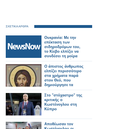
ΣΧΕΤΙΚΑ ΑΡΘΡΑ
Ουκρανία: Με την
επέκταση των
σιδηροδρόμων του,
το Κίεβο ελπίζει να
συνδέσει τη μοίρα
του με την υπόλοιπη
ήπειρο.
Ο άπιστος άνθρωπος
ελπίζει περισσότερο
στα χρήματα παρά
στον Θεό, που
δημιούργησε τα
πάντα
Στο "στόχαστρο" της
κριτικής ο
Κωστένογλου στη
Κύπρο
Αποθέωσαν τον
Κωστένογλου οι