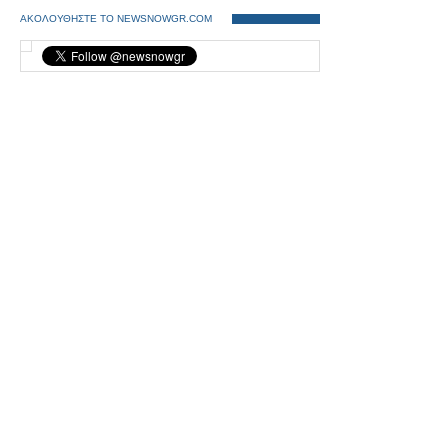
ΑΚΟΛΟΥΘΗΣΤΕ ΤΟ NEWSNOWGR.COM