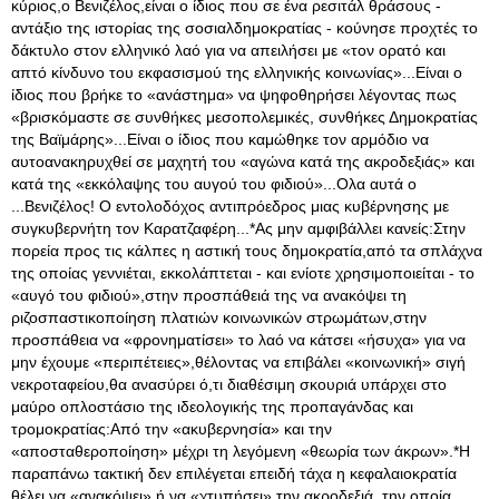
κύριος,ο Βενιζέλος,είναι ο ίδιος που σε ένα ρεσιτάλ θράσους -
αντάξιο της ιστορίας της σοσιαλδημοκρατίας - κούνησε προχτές το
δάκτυλο στον ελληνικό λαό για να απειλήσει με «τον ορατό και
απτό κίνδυνο του εκφασισμού της ελληνικής κοινωνίας»...Είναι ο
ίδιος που βρήκε το «ανάστημα» να ψηφοθηρήσει λέγοντας πως
«βρισκόμαστε σε συνθήκες μεσοπολεμικές, συνθήκες Δημοκρατίας
της Βαϊμάρης»...Είναι ο ίδιος που καμώθηκε τον αρμόδιο να
αυτοανακηρυχθεί σε μαχητή του «αγώνα κατά της ακροδεξιάς» και
κατά της «εκκόλαψης του αυγού του φιδιού»...Ολα αυτά ο
...Βενιζέλος! Ο εντολοδόχος αντιπρόεδρος μιας κυβέρνησης με
συγκυβερνήτη τον Καρατζαφέρη...*Ας μην αμφιβάλλει κανείς:Στην
πορεία προς τις κάλπες η αστική τους δημοκρατία,από τα σπλάχνα
της οποίας γεννιέται, εκκολάπτεται - και ενίοτε χρησιμοποιείται - το
«αυγό του φιδιού»,στην προσπάθειά της να ανακόψει τη
ριζοσπαστικοποίηση πλατιών κοινωνικών στρωμάτων,στην
προσπάθεια να «φρονηματίσει» το λαό να κάτσει «ήσυχα» για να
μην έχουμε «περιπέτειες»,θέλοντας να επιβάλει «κοινωνική» σιγή
νεκροταφείου,θα ανασύρει ό,τι διαθέσιμη σκουριά υπάρχει στο
μαύρο οπλοστάσιο της ιδεολογικής της προπαγάνδας και
τρομοκρατίας:Από την «ακυβερνησία» και την
«αποσταθεροποίηση» μέχρι τη λεγόμενη «θεωρία των άκρων».*Η
παραπάνω τακτική δεν επιλέγεται επειδή τάχα η κεφαλαιοκρατία
θέλει να «ανακόψει» ή να «χτυπήσει» την ακροδεξιά, την οποία