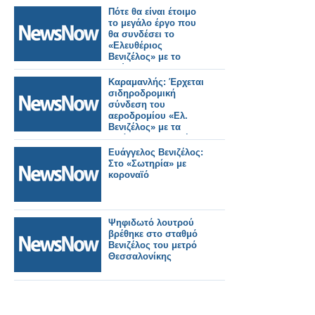
Πότε θα είναι έτοιμο
το μεγάλο έργο που
θα συνδέσει το
«Ελευθέριος
Βενιζέλος» με το
Λαύριο και τη
Ραφήνα;
Καραμανλής: Έρχεται
σιδηροδρομική
σύνδεση του
αεροδρομίου «Ελ.
Βενιζέλος» με τα
λιμάνια της Αττικής
Ευάγγελος Βενιζέλος:
Στο «Σωτηρία» με
κοροναϊό
Ψηφιδωτό λουτρού
βρέθηκε στο σταθμό
Βενιζέλος του μετρό
Θεσσαλονίκης