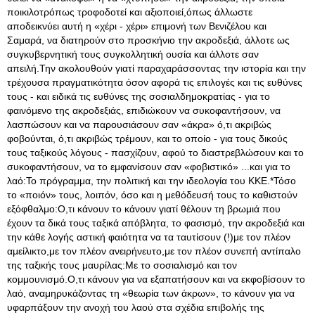
ποικιλοτρόπως τροφοδοτεί και αξιοποιεί,όπως άλλωστε
αποδεικνύει αυτή η «χέρι - χέρι» επιμονή των Βενιζέλου και
Σαμαρά, να διατηρούν στο προσκήνιο την ακροδεξιά, άλλοτε ως
συγκυβερνητική τους συγκολλητική ουσία και άλλοτε σαν
απειλή.Την ακολουθούν γιατί παραχαράσσοντας την ιστορία και την
τρέχουσα πραγματικότητα όσον αφορά τις επιλογές και τις ευθύνες
τους - και ειδικά τις ευθύνες της σοσιαλδημοκρατίας - για το
φαινόμενο της ακροδεξιάς, επιδιώκουν να συκοφαντήσουν, να
λασπώσουν και να παρουσιάσουν σαν «άκρα» ό,τι ακριβώς
φοβούνται, ό,τι ακριβώς τρέμουν, και το οποίο - για τους δικούς
τους ταξικούς λόγους - πασχίζουν, αφού το διαστρεβλώσουν και το
συκοφαντήσουν, να το εμφανίσουν σαν «φοβιστικό» ...και για το
λαό:Το πρόγραμμα, την πολιτική και την ιδεολογία του ΚΚΕ.*Τόσο
το «ποιόν» τους, λοιπόν, όσο και η μεθόδευσή τους το καθιστούν
εξόφθαλμο:Ο,τι κάνουν το κάνουν γιατί θέλουν τη βρωμιά που
έχουν τα δικά τους ταξικά απόβλητα, το φασισμό, την ακροδεξιά και
την κάθε λογής αστική φαιότητα να τα ταυτίσουν (!)με τον πλέον
αμείλικτο,με τον πλέον ανειρήνευτο,με τον πλέον συνεπή αντίπαλο
της ταξικής τους μαυρίλας:Με το σοσιαλισμό και τον
κομμουνισμό.Ο,τι κάνουν για να εξαπατήσουν και να εκφοβίσουν το
λαό, αναμηρυκάζοντας τη «θεωρία των άκρων», το κάνουν για να
υφαρπάξουν την ανοχή του λαού στα σχέδια επιβολής της