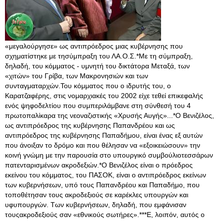
«μεγαλούργησε» ως αντιπρόεδρος μιας κυβέρνησης που
σχηματίστηκε με τησύμπραξη του ΛΑ.Ο.Σ.*Με τη σύμπραξη,
δηλαδή, του κόμματος - υμνητή του δικτάτορα Μεταξά, των
«χιτών» του Γρίβα, των Μακρονησιών και των
συνταγματαρχών.Του κόμματος που ο ιδρυτής του, ο
Καρατζαφέρης, στις νομαρχιακές του 2002 είχε τεθεί επικεφαλής
ενός ψηφοδελτίου που συμπεριλάμβανε στη σύνθεσή του 4
πρωτοπαλίκαρα της νεοναζιστικής «Χρυσής Αυγής»...*Ο Βενιζέλος,
ως αντιπρόεδρος της κυβέρνησης Παπανδρέου και ως
αντιπρόεδρος της κυβέρνησης Παπαδήμου, είναι ένας εξ αυτών
που άνοιξαν το δρόμο και που θέλησαν να «εξοικειώσουν» την
κοινή γνώμη με την παρουσία στο υπουργικό συμβούλιοτεσσάρων
πατενταρισμένων ακροδεξιών.*Ο Βενιζέλος είναι ο πρόεδρος
εκείνου του κόμματος, του ΠΑΣΟΚ, είναι ο αντιπρόεδρος εκείνων
των κυβερνήσεων, υπό τους Παπανδρέου και Παπαδήμο, που
τοποθέτησαν τους ακροδεξιούς σε καρέκλες υπουργών και
υφυπουργών
. Των κυβερνήσεων, δηλαδή, που εμφάνισαν
τουςακροδεξιούς σαν «εθνικούς σωτήρες».***Ε, λοιπόν, αυτός ο