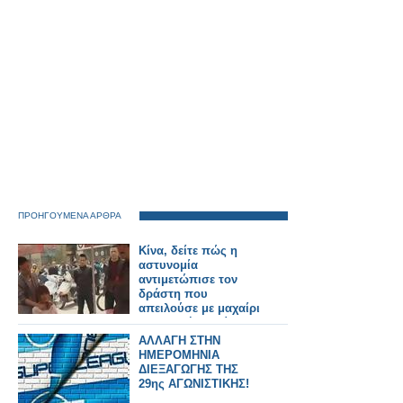
ΠΡΟΗΓΟΥΜΕΝΑ ΑΡΘΡΑ
Κίνα, δείτε πώς η
αστυνομία
αντιμετώπισε τον
δράστη που
απειλούσε με μαχαίρι
μια νεαρή γυναίκα
έξω από ένα σούπερ
ΑΛΛΑΓΗ ΣΤΗΝ
μάρκετ!
ΗΜΕΡΟΜΗΝΙΑ
ΔΙΕΞΑΓΩΓΗΣ ΤΗΣ
29ης ΑΓΩΝΙΣΤΙΚΗΣ!