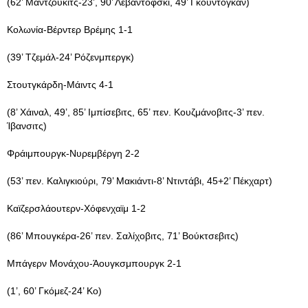
(62’ Μάντζουκιτς-23’, 90’ Λεβαντόφσκι, 49’ Γκουντογκάν)
Κολωνία-Βέρντερ Βρέμης 1-1
(39’ Τζεμάλ-24’ Ρόζενμπεργκ)
Στουτγκάρδη-Μάιντς 4-1
(8’ Χάιναλ, 49’, 85’ Ιμπίσεβιτς, 65’ πεν. Κουζμάνοβιτς-3’ πεν.
Ίβανσιτς)
Φράιμπουργκ-Νυρεμβέργη 2-2
(53’ πεν. Καλιγκιούρι, 79’ Μακιάντι-8’ Ντιντάβι, 45+2’ Πέκχαρτ)
Καϊζερσλάουτερν-Χόφενχαϊμ 1-2
(86’ Μπουγκέρα-26’ πεν. Σαλίχοβιτς, 71’ Βούκτσεβιτς)
Μπάγερν Μονάχου-Άουγκσμπουργκ 2-1
(1’, 60’ Γκόμεζ-24’ Κο)