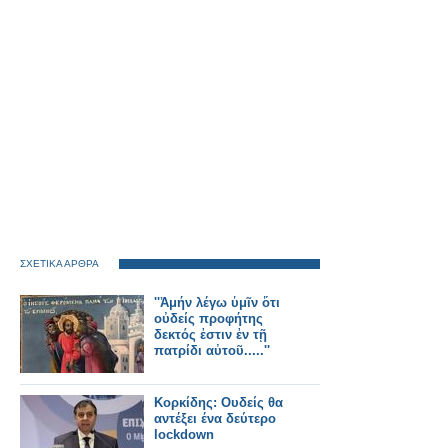
ΣΧΕΤΙΚΑ ΑΡΘΡΑ
''Ἀμήν λέγω ὑμῖν ὅτι
οὐδείς προφήτης
δεκτός ἐστιν ἐν τῇ
πατρίδι αὐτοῦ.....''
Κορκίδης: Ουδείς θα
αντέξει ένα δεύτερο
lockdown