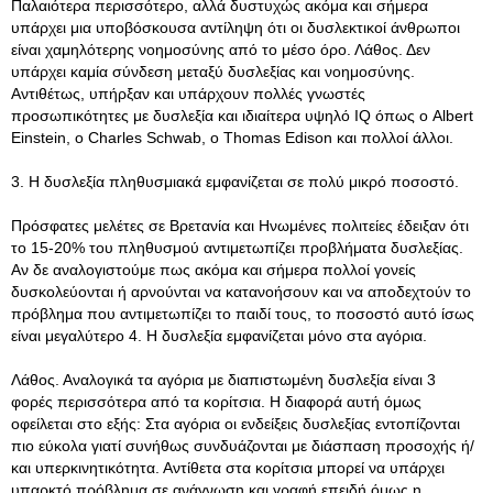
Παλαιότερα περισσότερο, αλλά δυστυχώς ακόμα και σήμερα
υπάρχει μια υποβόσκουσα αντίληψη ότι οι δυσλεκτικοί άνθρωποι
είναι χαμηλότερης νοημοσύνης από το μέσο όρο. Λάθος. Δεν
υπάρχει καμία σύνδεση μεταξύ δυσλεξίας και νοημοσύνης.
Αντιθέτως, υπήρξαν και υπάρχουν πολλές γνωστές
προσωπικότητες με δυσλεξία και ιδιαίτερα υψηλό IQ όπως ο Albert
Einstein, ο Charles Schwab, ο Thomas Edison και πολλοί άλλοι.
3. Η δυσλεξία πληθυσμιακά εμφανίζεται σε πολύ μικρό ποσοστό.
Πρόσφατες μελέτες σε Βρετανία και Ηνωμένες πολιτείες έδειξαν ότι
το 15-20% του πληθυσμού αντιμετωπίζει προβλήματα δυσλεξίας.
Αν δε αναλογιστούμε πως ακόμα και σήμερα πολλοί γονείς
δυσκολεύονται ή αρνούνται να κατανοήσουν και να αποδεχτούν το
πρόβλημα που αντιμετωπίζει το παιδί τους, το ποσοστό αυτό ίσως
είναι μεγαλύτερο 4. Η δυσλεξία εμφανίζεται μόνο στα αγόρια.
Λάθος. Αναλογικά τα αγόρια με διαπιστωμένη δυσλεξία είναι 3
φορές περισσότερα από τα κορίτσια. Η διαφορά αυτή όμως
οφείλεται στο εξής: Στα αγόρια οι ενδείξεις δυσλεξίας εντοπίζονται
πιο εύκολα γιατί συνήθως συνδυάζονται με διάσπαση προσοχής ή/
και υπερκινητικότητα. Αντίθετα στα κορίτσια μπορεί να υπάρχει
υπαρκτό πρόβλημα σε ανάγνωση και γραφή επειδή όμως η