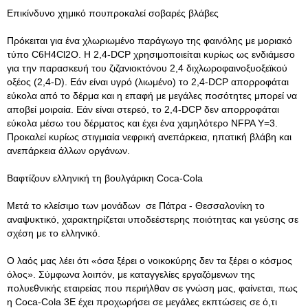
Επικίνδυνο χημικό πουπροκαλεί σοβαρές βλάβες
Πρόκειται για ένα χλωριωμένο παράγωγο της φαινόλης με μοριακό
τύπο C6H4Cl2O. Η 2,4-DCP χρησιμοποιείται κυρίως ως ενδιάμεσο
για την παρασκευή του ζιζανιοκτόνου 2,4 διχλωροφαινοξυοξεϊκού
οξέος (2,4-D). Εάν είναι υγρό (λιωμένο) το 2,4-DCP απορροφάται
εύκολα από το δέρμα και η επαφή με μεγάλες ποσότητες μπορεί να
αποβεί μοιραία. Εάν είναι στερεό, το 2,4-DCP δεν απορροφάται
εύκολα μέσω του δέρματος και έχει ένα χαμηλότερο NFPA Υ=3.
Προκαλεί κυρίως στιγμιαία νεφρική ανεπάρκεια, ηπατική βλάβη και
ανεπάρκεια άλλων οργάνων.
Βαφτίζουν ελληνική τη βουλγάρικη Coca-Cola
Μετά το κλείσιμο των μονάδων σε Πάτρα - Θεσσαλονίκη το
αναψυκτικό, χαρακτηρίζεται υποδεέστερης ποιότητας και γεύσης σε
σχέση με το ελληνικό.
Ο λαός μας λέει ότι «όσα ξέρει ο νοικοκύρης δεν τα ξέρει ο κόσμος
όλος». Σύμφωνα λοιπόν, με καταγγελίες εργαζόμενων της
πολυεθνικής εταιρείας που περιήλθαν σε γνώση μας, φαίνεται, πως
η Coca-Cola 3E έχει προχωρήσει σε μεγάλες εκπτώσεις σε ό,τι