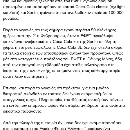
ίδιο. Αν και αμέσως ξεκίνησε από τον ΕΦΕΤ αγώνας δρόμου
προκειμένου να αποσυρθούν τα κουτιά Coca-Cola classic (όχι light
και Zero) και Sprite, φαίνεται ότι καταναλώθηκαν περίπου 100.000
μονάδες.
Παρά το γεγονός ότι έως σήμερα έχουν περάσει 50 ολόκληρες
ημέρες από την 21η Φεβρουαρίου, όταν ο ΕΦΕΤ ανακάλυψε
επικίνδυνα αναψυκτικά της Coca-Cola και της Sprite σε όλη τη
χώρα, η εταιρεία εμφιάλωσης Coca-Cola 3E δεν έχει στείλει ακόμα
τα τελικά στοιχεία των αποσύρσεων αυτών των προϊόντων. Οπως
μάλιστα καταγγέλλει ο πρόεδρος του ΕΦΕΤ κ. Γιάννης Μίχας, ήδη
από την προηγούμενη εβδομάδα έχει στείλει τελεσίγραφο στη
διοίκηση της πολυεθνικής, επισημαίνοντας πως κάθε αργοπορία
είναι πλέον ανεπίτρεπτη.
Επίσης, και παρά το γεγονός ότι πρόκειται για ένα μεγάλο
διατροφικό σκάνδαλο εν τούτοις δεν έχουν ακόμα επέμβει οι
εισαγγελικές αρχές. Πληροφορίες του Θέματος αναφέρουν πάντως
ότι εντός των επόμενων ωρών θα υπάρξει αντίδραση από ανώτατο
δικαστικό παράγοντα.
Από την πλευρά της η εταιρία όχι μόνο δεν έχει ακόμα απαντήσει
στα ερωτήματα του Ενιαίου Φορέα Έλεγχου Τροφίμων (για