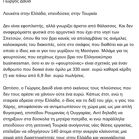
Γιώργος Δαυίδ
Λουκέτα στην Ελλάδα, επενδύσεις στην Τουρκία
Δεν είναι εφοπλιστής, αλλά γνωρίζει άριστα από θάλασσες. Και δεν
αναφερόμαστε φυσικά στο αρχοντικό που έχει στο νησί των
Σπετσών, όπου θα τον βρει κανείς να απολαμβάνει τις ανέμελες
καλοκαιρινές του διακοπές, ούτε στο σκάφος που διαθέτει και με το
οποίο ο ίδιος και οι γιοι του γυρίζουν τη Μεσόγειο. Μιλάμε για τις
φουρτούνες που εσχάτως έχουν βρει τον Ελληνοκύπριο
businessman, όσο κι αν οι «φουρτούνες» είναι σχετικές για έναν
άνθρωπο που διοικεί έναν όμιλο με 330 εκατ. ευρώ καθαρά κέρδη
(!) και πάνω από 6,8 δισ. ευρώ πωλήσεις.
Ωστόσο, ο Γιώργος Δαυίδ είναι από εκείνους τους πλούσιους που
δεν τους αρέσει να χάνουν ούτε ένα ευρώ. Κάπως έτσι, ενώ η
εταιρεία εδρεύει στην Ελλάδα, ο ίδιος και το δεξί του χέρι, ο γιος του
Χάρης, αποφάσισαν να αντιμετωπίσουν τη χώρα μας ως μια απλή
θυγατρική, επιπέδου Ρουμανίας ή Ουγγαρίας. Αντί δηλαδή να
στηρίξουν στα δύσκολα τη μητέρα πατρίδα, κι ενώ παράλληλα
επενδύουν στη γειτονική Τουρκία ανοίγοντας νέες θέσεις εργασίας,
επέλεξαν να οδηγήσουν 140 άτομα στην ανεργία κλείνοντας μια
σειρά από δραστηριότητές τους στην Ελλάδα και γκρινιάζοντας