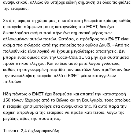
αναψυκτικού, αλλιώς θα υπήρχε ειδική σήμανση σε όλες τις φιάλες
της εταιρείας.
Σε ό,τι, αφορά τη χώρα μας, η κατάσταση θεωρείται κρίσιμη καθώς
η εταιρεία, σύμφωνα με τις καταγγελίες του ΕΦΕΤ, δεν έχει
δικαιολογήσει ακόμα πού πήγε ένα σημαντικό μέρος των
αλλοιωμένων αυτών ποτών. Ωστόσο, ο πρόεδρος του ΕΦΕΤ είναι
ακόμα πιο σκληρός κατά της εταιρείας του ομίλου Δαυίδ. «Από τις
πολυεθνικές είναι λογικό να έχουμε μεγαλύτερες απαιτήσεις. Δεν
μπορεί ένας όμιλος σαν την Coca-Cola 3E να μην έχει συστήματα
προληπτικού ελέγχου. Και το λέω αυτό μετά λόγου γνώσεως,
καθώς τη συγκεκριμένη παρτίδα των ακατάλληλων προϊόντων δεν
την ανακάλυψε η εταιρεία, αλλά ο ΕΦΕΤ μέσω καταγγελιών
πολιτών»!
Ηδη πάντως ο ΕΦΕΤ έχει δεσμεύσει και απαιτεί την καταστροφή
150 τόνων ζάχαρης από το Βέλγιο και τη Βουλγαρία, τους οποίους
η εταιρεία χρησιμοποίησε στα αναψυκτικά της. Κι αυτό παρά την
αρχική απροθυμία της εταιρείας να πράξει κάτι τέτοιο, λόγω της
μεγάλης αξίας της ποσότητας.
Τι είναι η 2,4 διχλωροφαινόλη