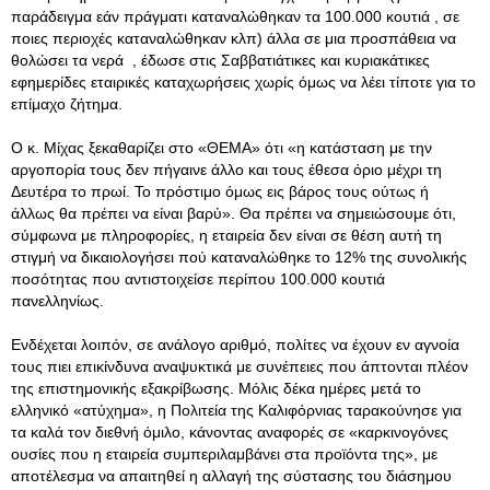
παράδειγμα εάν πράγματι καταναλώθηκαν τα 100.000 κουτιά , σε
ποιες περιοχές καταναλώθηκαν κλπ) άλλα σε μια προσπάθεια να
θολώσει τα νερά , έδωσε στις Σαββατιάτικες και κυριακάτικες
εφημερίδες εταιρικές καταχωρήσεις χωρίς όμως να λέει τίποτε για το
επίμαχο ζήτημα.
Ο κ. Μίχας ξεκαθαρίζει στο «ΘΕΜΑ» ότι «η κατάσταση με την
αργοπορία τους δεν πήγαινε άλλο και τους έθεσα όριο μέχρι τη
Δευτέρα το πρωί. Το πρόστιμο όμως εις βάρος τους ούτως ή
άλλως θα πρέπει να είναι βαρύ». Θα πρέπει να σημειώσουμε ότι,
σύμφωνα με πληροφορίες, η εταιρεία δεν είναι σε θέση αυτή τη
στιγμή να δικαιολογήσει πού καταναλώθηκε το 12% της συνολικής
ποσότητας που αντιστοιχείσε περίπου 100.000 κουτιά
πανελληνίως.
Ενδέχεται λοιπόν, σε ανάλογο αριθμό, πολίτες να έχουν εν αγνοία
τους πιει επικίνδυνα αναψυκτικά με συνέπειες που άπτονται πλέον
της επιστημονικής εξακρίβωσης. Μόλις δέκα ημέρες μετά το
ελληνικό «ατύχημα», η Πολιτεία της Καλιφόρνιας ταρακούνησε για
τα καλά τον διεθνή όμιλο, κάνοντας αναφορές σε «καρκινογόνες
ουσίες που η εταιρεία συμπεριλαμβάνει στα προϊόντα της», με
αποτέλεσμα να απαιτηθεί η αλλαγή της σύστασης του διάσημου