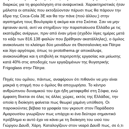
διαρκώς για τη φορολόγηση στα αναψυκτικά. Χαρακτηριστικές ήταν
μάλιστα οι απειλές που εκτοξεύονταν πέρυσι πως θα πάρουν την
έδρα της Coca-Cola 3E και θα την πάνε (πού άλλου;) στην
αγαπημένη τους Βουλγαρία ή ακόμα και στα Σκόπια. Σαν να μην
έφταναν αυτά, αντί να στηρίξουν την παραπαίουσα Ελλάδα με τις
εκατόμβες ανέργων, πριν από έναν μήνα (σχεδόν λίγες ημέρες μετά
το κάζο των 816.138 φιαλών που βρέθηκαν ακατάλληλες), ο όμιλος
ανακοίνωσε το κλείσιμο δύο μονάδων σε Θεσσαλονίκη και Πάτρα
και λίγο αργότερα, όπως το protothema.gr αποκάλυψε,
ανακοινώθηκε και η επιβολή εκ περιτροπής εργασίας και μείωσης
κατά 40% στις αποδοχές των εργαζομένων της θυγατρικής
Frigoglass στην Πάτρα.
Πηγές του ομίλου, πάντως, αναφέρουν ότι πιθανόν να μην είναι
μακριά η στιγμή που ο όμιλος θα αποχωρήσει. Το κέντρο
ανθρώπινου δυναμικού του έχει ήδη μεταφερθεί στη Σόφια, ενώ
έμφαση δίνεται σε όλες τις άλλες χώρες, εκτός της Ελλάδας, την
οποία η διοίκηση φαίνεται πως θεωρεί χαμένη υπόθεση. Οι
παροικούντες βέβαια τα γραφεία του γκρουπ στον Παράδεισο
Αμαρουσίου γνωρίζουν πως υπάρχει κι ένα δεύτερο σημαντικό
πρόβλημα κι αυτό έχει να κάνει με τη διοίκηση του υιού του
Γιώργου Δαυίδ, Χάρη. Καταλογίζουν στον νεαρό Δαυίδ πως, σε ό,τι