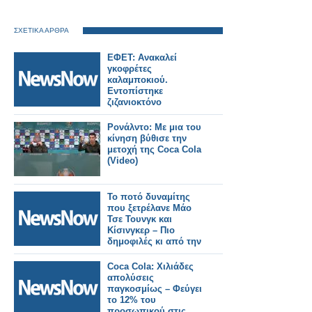
ΣΧΕΤΙΚΑ ΑΡΘΡΑ
ΕΦΕΤ: Ανακαλεί
γκοφρέτες
καλαμποκιού.
Εντοπίστηκε
ζιζανιοκτόνο
Ρονάλντο: Με μια του
κίνηση βύθισε την
μετοχή της Coca Cola
(Video)
Το ποτό δυναμίτης
που ξετρέλανε Μάο
Τσε Τουνγκ και
Κίσινγκερ – Πιο
δημοφιλές κι από την
Coca Cola
Coca Cola: Χιλιάδες
απολύσεις
παγκοσμίως – Φεύγει
το 12% του
προσωπικού στις