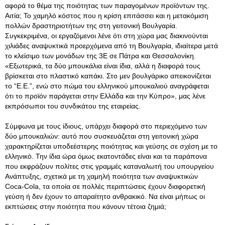
αφορά το θέμα της ποιότητας των παραγομένων προϊόντων της.
Αιτία; Το χαμηλό κόστος που η κρίση επιτάσσει και η μετακόμιση
πολλών δραστηριοτήτων της στη γειτονική Βουλγαρία.
Συγκεκριμένα, οι εργαζόμενοι λένε ότι στη χώρα μας διακινούνται
χιλιάδες αναψυκτικά προερχόμενα από τη Βουλγαρία, ιδιαίτερα μετά
το κλείσιμο των μονάδων της 3Ε σε Πάτρα και Θεσσαλονίκη.
«Εξωτερικά, τα δύο μπουκάλια είναι ίδια, αλλά η διαφορά τους
βρίσκεται στο πλαστικό καπάκι. Στο μεν βουλγάρικο απεικονίζεται
το “Ε.Ε.”, ενώ στο πώμα του ελληνικού μπουκαλιού αναγράφεται
ότι το προϊόν παράγεται στην Ελλάδα και την Κύπρο», μας λένε
εκπρόσωποι του συνδικάτου της εταιρείας.
Σύμφωνα με τους ίδιους, υπάρχει διαφορά στο περιεχόμενο των
δύο μπουκαλιών: αυτό που συσκευάζεται στη γειτονική χώρα
χαρακτηρίζεται υποδεέστερης ποιότητας και γεύσης σε σχέση με το
ελληνικό. Την ίδια ώρα όμως εκατοντάδες είναι και τα παράπονα
που εκφράζουν πολίτες στις γραμμές καταναλωτή του υπουργείου
Ανάπτυξης, σχετικά με τη χαμηλή ποιότητα των αναψυκτικών
Coca-Cola, τα οποία σε πολλές περιπτώσεις έχουν διαφορετική
γεύση ή δεν έχουν το απαραίτητο ανθρακικό. Να είναι μήπως οι
εκπτώσεις στην ποιότητα που κάνουν τέτοια ζημιά;