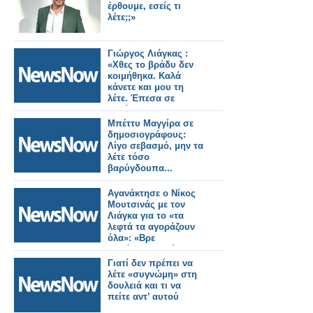
έρθουμε, εσείς τι
λέτε;;»
Γιώργος Λιάγκας :
«Χθες το βράδυ δεν
κοιμήθηκα. Καλά
κάνετε και μου τη
λέτε. Έπεσα σε
παγίδα»
Μπέττυ Μαγγίρα σε
δημοσιογράφους:
Λίγο σεβασμό, μην τα
λέτε τόσο
βαρύγδουπα...
Αγανάκτησε ο Νίκος
Μουτσινάς με τον
Λιάγκα για το «τα
λεφτά τα αγοράζουν
όλα»: «Βρε
δεινόσαυρε Γιώργο,
μην τα λέτε αυτά»
Γιατί δεν πρέπει να
λέτε «συγνώμη» στη
δουλειά και τι να
πείτε αντ’ αυτού