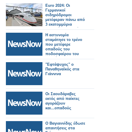
Euro 2024: Οι
Γερμανικοί
σιδηρόδρομοι
μετέφεραν πάνω από
3 εκατομμύρια
οπαδούς την πρώτη
εβδομάδα
Η αστυνομία
σταμάτησε το τρένο
που μετέφερε
οπαδούς του
ποδοσφαίρου του
Αμβούργου για 6
ώρες
"Εφτάψυχος" ο
Παναθηναϊκός στα
Γιάννινα
Οι Σαουδάραβες
εκτός από παίκτες
αγοράζουν
και...οπαδούς
Ο Βαγιαννίδης έδωσε
απαντήσεις στα