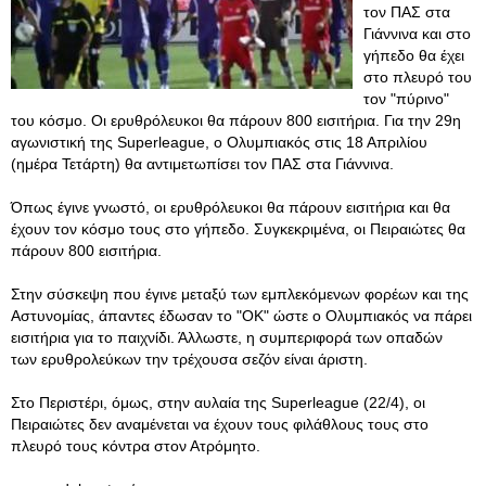
τον ΠΑΣ στα
Γιάννινα και στο
γήπεδο θα έχει
στο πλευρό του
τον "πύρινο"
του κόσμο. Οι ερυθρόλευκοι θα πάρουν 800 εισιτήρια. Για την 29η
αγωνιστική της Superleague, ο Ολυμπιακός στις 18 Απριλίου
(ημέρα Τετάρτη) θα αντιμετωπίσει τον ΠΑΣ στα Γιάννινα.
Όπως έγινε γνωστό, οι ερυθρόλευκοι θα πάρουν εισιτήρια και θα
έχουν τον κόσμο τους στο γήπεδο. Συγκεκριμένα, οι Πειραιώτες θα
πάρουν 800 εισιτήρια.
Στην σύσκεψη που έγινε μεταξύ των εμπλεκόμενων φορέων και της
Αστυνομίας, άπαντες έδωσαν το "OK" ώστε ο Ολυμπιακός να πάρει
εισιτήρια για το παιχνίδι. Άλλωστε, η συμπεριφορά των οπαδών
των ερυθρολεύκων την τρέχουσα σεζόν είναι άριστη.
Στο Περιστέρι, όμως, στην αυλαία της Superleague (22/4), οι
Πειραιώτες δεν αναμένεται να έχουν τους φιλάθλους τους στο
πλευρό τους κόντρα στον Ατρόμητο.