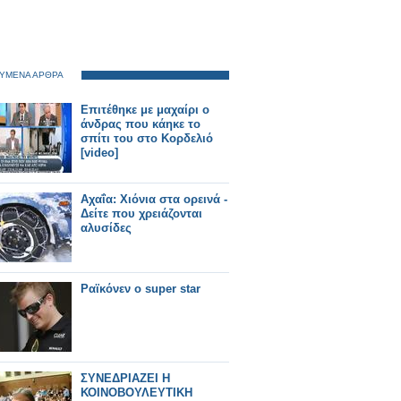
ΥΜΕΝΑ ΑΡΘΡΑ
Επιτέθηκε με μαχαίρι ο
άνδρας που κάηκε το
σπίτι του στο Κορδελιό
[video]
Αχαΐα: Χιόνια στα ορεινά -
Δείτε που χρειάζονται
αλυσίδες
Ραϊκόνεν ο super star
ΣΥΝΕΔΡΙΑΖΕΙ Η
ΚΟΙΝΟΒΟΥΛΕΥΤΙΚΗ