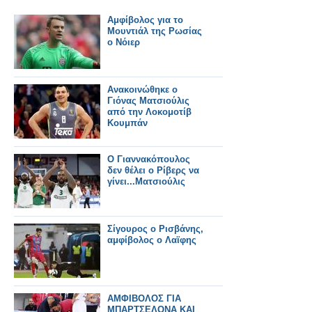
Αμφίβολος για το
Μουντιάλ της Ρωσίας
ο Νόιερ
Ανακοινώθηκε ο
Γιόνας Ματσιούλις
από την Λοκομοτίβ
Κουμπάν
Ο Γιαννακόπουλος
δεν θέλει ο Ρίβερς να
γίνει...Ματσιούλις
Σίγουρος ο Ρισβάνης,
αμφίβολος ο Λαϊφης
ΑΜΦΙΒΟΛΟΣ ΓΙΑ
ΜΠΑΡΤΣΕΛΟΝΑ ΚΑΙ