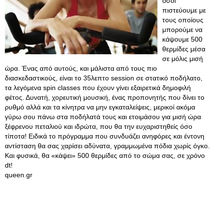
όσοι
πιστεύουμε με
τους οποίους
μπορούμε να
κάψουμε 500
θερμίδες μέσα
σε μόλις μισή
ώρα. Ένας από αυτούς, και μάλιστα από τους πιο
διασκεδαστικούς, είναι το 35λεπτο session σε στατικό ποδήλατο,
τα λεγόμενα spin classes που έχουν γίνει εξαιρετικά δημοφιλή
φέτος. Δυνατή, χορευτική μουσική, ένας προπονητής που δίνει το
ρυθμό αλλά και τα κίνητρα να μην εγκαταλείψεις, μερικοί ακόμα
γύρω σου πάνω στα ποδήλατά τους και ετοιμάσου για μισή ώρα
ξέφρενου πεταλιού και ιδρώτα, που θα την ευχαριστηθείς όσο
τίποτα! Ειδικά το πρόγραμμα που συνδυάζει ανηφόρες και έντονη
αντίσταση θα σας χαρίσει αδύνατα, γραμμωμένα πόδια χωρίς όγκο.
Και φυσικά, θα «κάψει» 500 θερμίδες από το σώμα σας, σε χρόνο
dt!
queen.gr