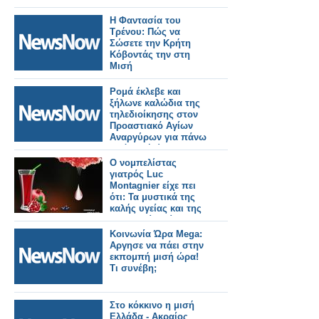
Η Φαντασία του
Τρένου: Πώς να
Σώσετε την Κρήτη
Κόβοντάς την στη
Μισή
Ρομά έκλεβε και
ξήλωνε καλώδια της
τηλεδιοίκησης στον
Προαστιακό Αγίων
Αναργύρων για πάνω
από μισή ώρα
Ο νομπελίστας
γιατρός Luc
Montagnier είχε πει
ότι: Τα μυστικά της
καλής υγείας και της
μακροζωίας είναι ο
χυμός του ροδιού, η
Κοινωνία Ώρα Mega:
παπάγια και μισή
Aργησε να πάει στην
ώρα τρέξιμο την
εκπομπή μισή ώρα!
ημέρα.
Τι συνέβη;
Στο κόκκινο η μισή
Ελλάδα - Ακραίος