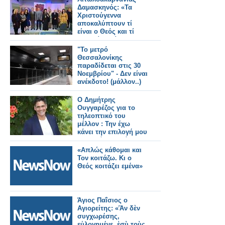
Δαμασκηνός: «Τα
Χριστούγεννα
αποκαλύπτουν τί
είναι ο Θεός και τί
μπορεί να γίνει ο
άνθρωπος».
"Το μετρό
Θεσσαλονίκης
παραδίδεται στις 30
Νοεμβρίου" - Δεν είναι
ανέκδοτο! (μάλλον..)
Ο Δημήτρης
Ουγγαρέζος για το
τηλεοπτικό του
μέλλον : Την έχω
κάνει την επιλογή μου
κι ο Θεός βοηθός να
πάνε όλα καλά...
«Απλώς κάθομαι και
Τον κοιτάζω. Κι ο
Θεός κοιτάζει εμένα»
Άγιος Παΐσιος ο
Αγιορείτης: «Ἂν δὲν
συγχωρέσης,
εὐλογημένε, ἐσὺ τοὺς