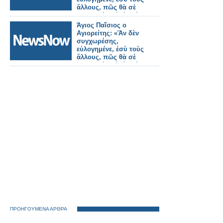
ἄλλους, πῶς θὰ σὲ
συγχωρέση ἐσένα ὁ
Θεός;»
Άγιος Παΐσιος ο
Αγιορείτης: «Ἂν δὲν
συγχωρέσης,
εὐλογημένε, ἐσὺ τοὺς
ἄλλους, πῶς θὰ σὲ
συγχωρέση ἐσένα ὁ
Θεός;»
ΠΡΟΗΓΟΥΜΕΝΑ ΑΡΘΡΑ