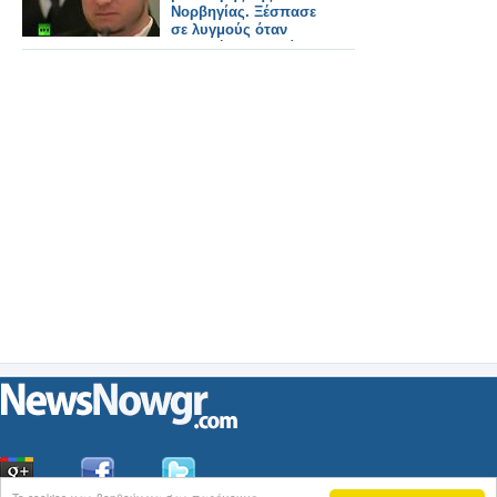
Νορβηγίας. Ξέσπασε
σε λυγμούς όταν
προβλήθηκε το βίντεο
που γύρισε ο ίδιος