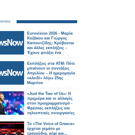
 ΑΡΘΡΑ
Eurovision 2026 - Μαρία
Κοζάκου και Γιώργος
Καπουτζίδης: Κρύβονται
και άλλες εκπλήξεις -
Έχουν φτιάξει ένα
καταπληκτικό παραμύθι.
Video game -
Εκπλήξεις στα ΑΤΜ: Πότε
μπαίνουν οι συντάξεις
Απριλίου – Η ημερομηνία
«κλειδί» λόγω 25ης
Μαρτίου
«Just the Two of Us»: Η
πρεμιέρα και οι αλλαγές
στον προγραμματισμό -
Φρέσκες εκπλήξεις και
τηλεοπτικές συνεργασίες
που θα συζητηθούν
Το «The Voice of Greece»
έρχεται γεμάτο με
τραγούδια, κέφι και...