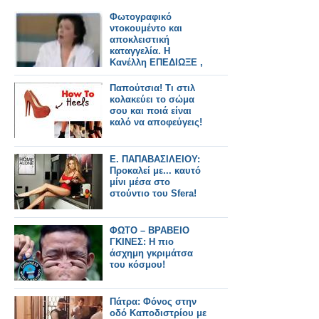
Φωτογραφικό
ντοκουμέντο και
αποκλειστική
καταγγελία. Η
Κανέλλη ΕΠΕΔΙΩΞΕ ,
ΠΡΟΒΛΕΨΕ και
ΔΗΜΙΟΥΡΓΗΣΕ την
Παπούτσια! Τι στιλ
αντίδραση του
κολακεύει το σώμα
Κασιδιάρη
σου και ποιά είναι
καλό να αποφεύγεις!
Ε. ΠΑΠΑΒΑΣΙΛΕΙΟΥ:
Προκαλεί με... καυτό
μίνι μέσα στο
στούντιο του Sfera!
ΦΩΤΟ – ΒΡΑΒΕΙΟ
ΓΚΙΝΕΣ: Η πιο
άσχημη γκριμάτσα
του κόσμου!
Πάτρα: Φόνος στην
οδό Καποδιστρίου με