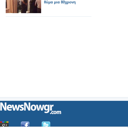
θύμα μια 80χρονη