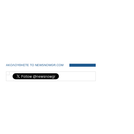
ΑΚΟΛΟΥΘΗΣΤΕ ΤΟ NEWSNOWGR.COM