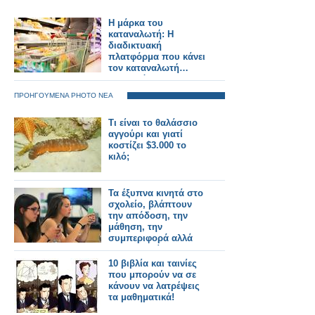
Η μάρκα του
καταναλωτή: Η
διαδικτυακή
πλατφόρμα που κάνει
τον καταναλωτή…
αφεντικό
ΠΡΟΗΓΟΥΜΕΝΑ PHOTO ΝΕΑ
Τι είναι το θαλάσσιο
αγγούρι και γιατί
κοστίζει $3.000 το
κιλό;
Τα έξυπνα κινητά στο
σχολείο, βλάπτουν
την απόδοση, την
μάθηση, την
συμπεριφορά αλλά
και την υγεία των
μαθητών
10 βιβλία και ταινίες
που μπορούν να σε
κάνουν να λατρέψεις
τα μαθηματικά!