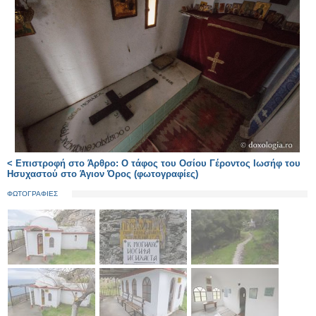
< Επιστροφή στο Άρθρο: Ο τάφος του Οσίου Γέροντος Ιωσήφ του
Ησυχαστού στο Άγιον Όρος (φωτογραφίες)
ΦΩΤΟΓΡΑΦΙΕΣ