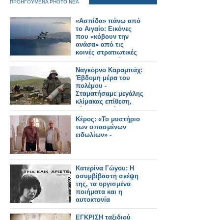
ΠΡΟΗΓΟΥΜΕΝΑ PHOTO ΝΕΑ
«Ασπίδα» πάνω από
το Αιγαίο: Εικόνες
που «κόβουν την
ανάσα» από τις
κοινές στρατιωτικές
ασκήσεις Ελλάδας -
Αραβικών Εμιράτων
Ναγκόρνο Καραμπάχ:
Έβδομη μέρα του
πολέμου -
Σταματήσαμε μεγάλης
κλίμακας επίθεση,
λέει η Αρμενία
Κέρος: «Το μυστήριο
των σπασμένων
ειδωλίων» -
Κατερίνα Γώγου: Η
ασυμβίβαστη σκέψη
της, τα οργισμένα
ποιήματα και η
αυτοκτονία
ΕΓΚΡΙΣΗ ταξιδιού