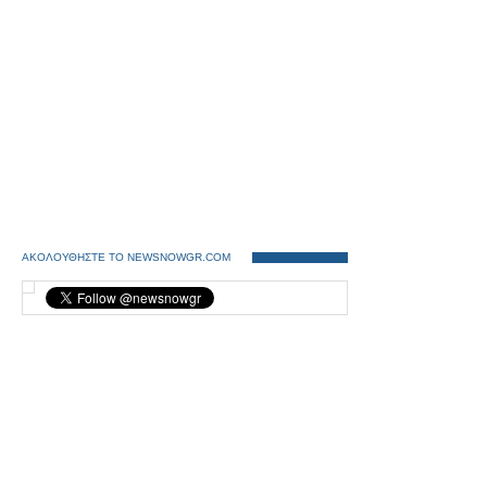
ΑΚΟΛΟΥΘΗΣΤΕ ΤΟ NEWSNOWGR.COM