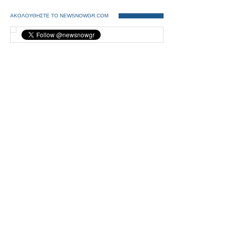
ΑΚΟΛΟΥΘΗΣΤΕ ΤΟ NEWSNOWGR.COM