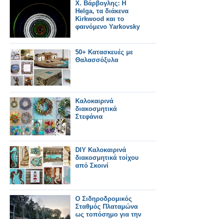
Χ. Βάρβογλης: Η
Helga, τα διάκενα
Kirkwood και το
φαινόμενο Yarkovsky
50+ Κατασκευές με
Θαλασσόξυλα
Καλοκαιρινά
διακοσμητικά
Στεφάνια
DIY Καλοκαιρινά
διακοσμητικά τοίχου
από Σκοινί
Ο Σιδηροδρομικός
Σταθμός Πλαταμώνα
ως τοπόσημο για την