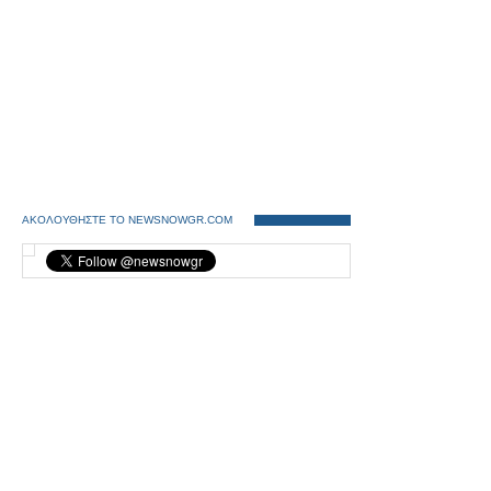
ΑΚΟΛΟΥΘΗΣΤΕ ΤΟ NEWSNOWGR.COM