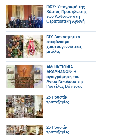
ΠΦΣ: Υπογραφή της
Χάρτας Προσήλωσης
των Ασθενών στη
Θεραπευτική Αγωγή
DIY Διακοσμητικά
στεφάνια με
χριστουγεννιάτικες
μπάλες
ΑΜΦΙΚΤΙΟΝΙΑ
ΑΚΑΡΝΑΝΩΝ: Η
αγιογράφηση του
Αγίου Νικολάου της
Ρεστέλας Βόνιτσας
από τον Λευκάδιο
Βασίλειο Σίδερη
25 Ρουστίκ
τραπεζαρίες
25 Ρουστίκ
τραπεζαρίες