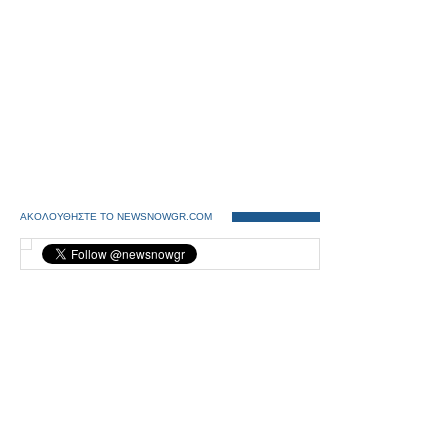
ΑΚΟΛΟΥΘΗΣΤΕ ΤΟ NEWSNOWGR.COM