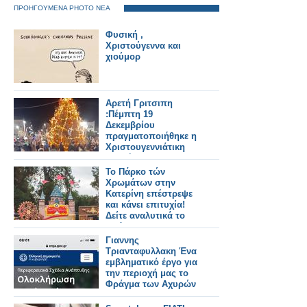
ΠΡΟΗΓΟΥΜΕΝΑ PHOTO ΝΕΑ
Φυσική ,
Χριστούγεννα και
χιούμορ
Αρετή Γριτσιπη
:Πέμπτη 19
Δεκεμβρίου
πραγματοποιήθηκε η
Χριστουγεννιάτικη
Εορτή και η
φωταγώγηση του
Το Πάρκο τών
Χριστουγεννιάτικου
Χρωμάτων στην
Δέντρου στον
Κατερίνη επέστρεψε
Αστακό.
και κάνει επιτυχία!
Δείτε αναλυτικά το
πρόγραμμα
εκδηλώσεων
Γιαννης
Τριανταφυλλακη Ένα
εμβληματικό έργο για
την περιοχή μας το
Φράγμα των Αχυρών