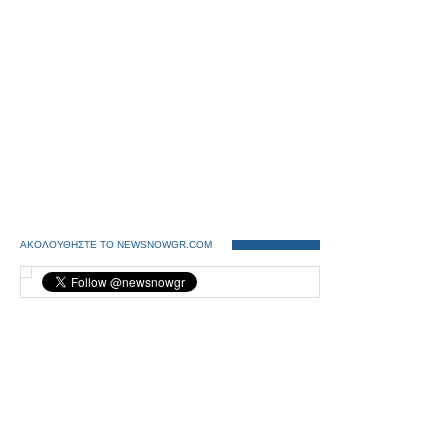
ΑΚΟΛΟΥΘΗΣΤΕ ΤΟ NEWSNOWGR.COM