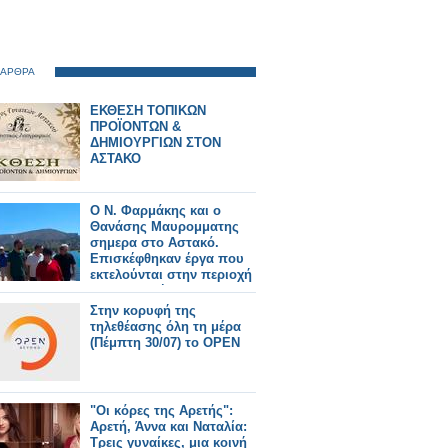
 ΑΡΘΡΑ
ΕΚΘΕΣΗ ΤΟΠΙΚΩΝ
ΠΡΟΪΟΝΤΩΝ &
ΔΗΜΙΟΥΡΓΙΩΝ ΣΤΟΝ
ΑΣΤΑΚΟ
Ο Ν. Φαρμάκης και ο
Θανάσης Μαυρομματης
σημερα στο Αστακό.
Επισκέφθηκαν έργα που
εκτελούνται στην περιοχή
και συναντήθηκαν με
φορείς και πολίτες (φωτο-
Στην κορυφή της
βιντεο)
τηλεθέασης όλη τη μέρα
(Πέμπτη 30/07) το OPEN
"Οι κόρες της Αρετής":
Αρετή, Άννα και Ναταλία:
Τρεις γυναίκες, μια κοινή