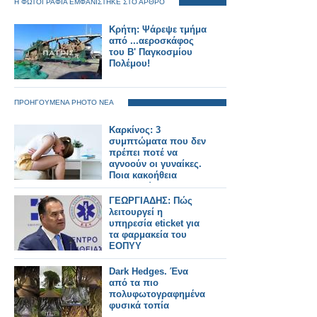
Η ΦΩΤΟΓΡΑΦΙΑ ΕΜΦΑΝΙΣΤΗΚΕ ΣΤΟ ΑΡΘΡΟ
Κρήτη: Ψάρεψε τμήμα
από ...αεροσκάφος
του Β' Παγκοσμίου
Πολέμου!
ΠΡΟΗΓΟΥΜΕΝΑ PHOTO ΝΕΑ
Καρκίνος: 3
συμπτώματα που δεν
πρέπει ποτέ να
αγνοούν οι γυναίκες.
Ποια κακοήθεια
μαρτυρούν
ΓΕΩΡΓΙΑΔΗΣ: Πώς
λειτουργεί η
υπηρεσία eticket για
τα φαρμακεία του
ΕΟΠΥΥ
Dark Hedges. Ένα
από τα πιο
πολυφωτογραφημένα
φυσικά τοπία