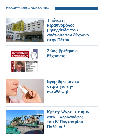
παρουσιαστή
ΠΡΟΗΓΟΥΜΕΝΑ PHOTO ΝΕΑ
Τι είναι η
κεραυνοβόλος
μηνιγγίτιδα που
σκότωσε τον 20χρονο
στην Πάτρα
Σώος βρέθηκε ο
69χρονος
Εγκρίθηκε ρινικό
σπρέι για την
κατάθλιψη!
Κρήτη: Ψάρεψε τμήμα
από ...αεροσκάφος
του Β' Παγκοσμίου
Πολέμου!