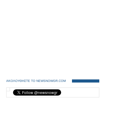
ΑΚΟΛΟΥΘΗΣΤΕ ΤΟ NEWSNOWGR.COM