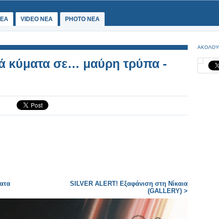
ΕΑ
VIDEO NEA
PHOTO NEA
ΑΚΟΛΟΥ
κά κύματα σε… μαύρη τρύπα -
ατα
SILVER ALERT! Εξαφάνιση στη Νίκαια
(GALLERY) >