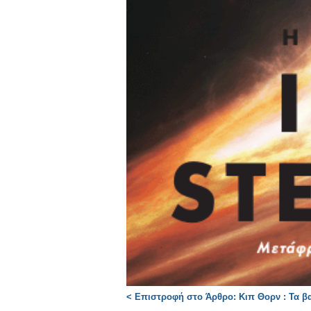
< Επιστροφή στο Άρθρο: Κιπ Θορν : Τα 