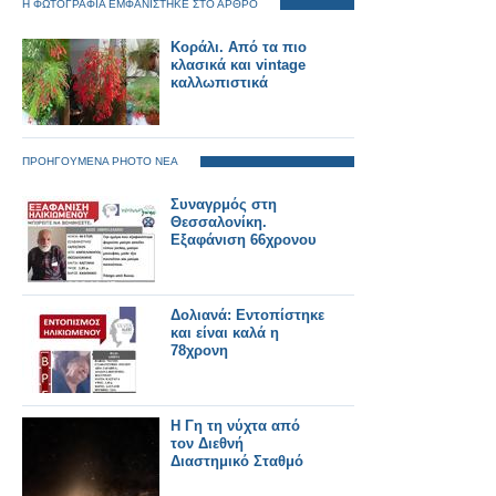
Η ΦΩΤΟΓΡΑΦΙΑ ΕΜΦΑΝΙΣΤΗΚΕ ΣΤΟ ΑΡΘΡΟ
Κοράλι. Από τα πιο
κλασικά και vintage
καλλωπιστικά
ΠΡΟΗΓΟΥΜΕΝΑ PHOTO ΝΕΑ
Συναγρμός στη
Θεσσαλονίκη.
Εξαφάνιση 66χρονου
Δολιανά: Εντοπίστηκε
και είναι καλά η
78χρονη
Η Γη τη νύχτα από
τον Διεθνή
Διαστημικό Σταθμό