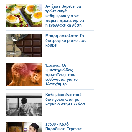
Αν έχετε βαρεθεί να
τρώτε αυγά
καθημερινά για να
πάρετε πρωτεΐνη, να
η εναλλακτική λύση
Μαύρη σοκολάτα: Το
διατροφικό ρίσκο που
κρύβει
Έρευνα: Οι
«μυστηριώδεις
πρωτεΐνες» που
ευθύνονται για το
Αλτσχάιμερ
Κάθε μέρα ένα παιδί
διαγιγνώσκεται με
καρκίνο στην Ελλάδα
13590 - Καλό
Παράδεισο Γέροντα