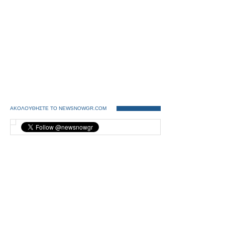
ΑΚΟΛΟΥΘΗΣΤΕ ΤΟ NEWSNOWGR.COM