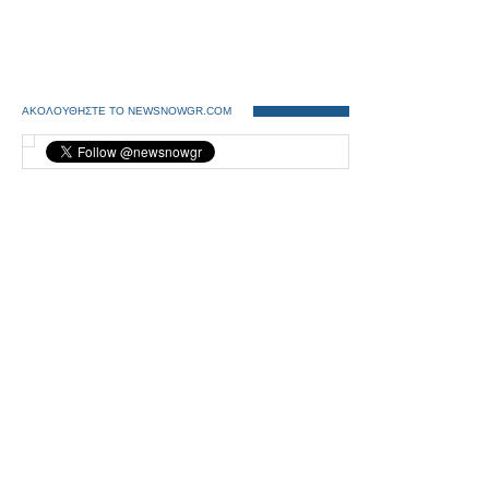
ΑΚΟΛΟΥΘΗΣΤΕ ΤΟ NEWSNOWGR.COM