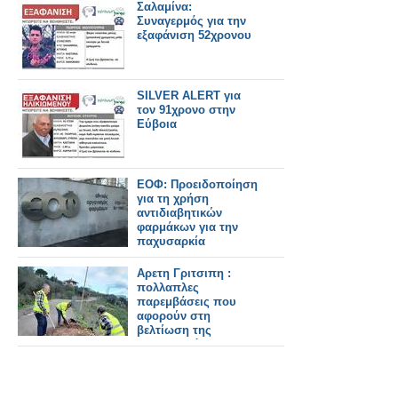
Σαλαμίνα:
Συναγερμός για την
εξαφάνιση 52χρονου
SILVER ALERT για
τον 91χρονο στην
Εύβοια
ΕΟΦ: Προειδοποίηση
για τη χρήση
αντιδιαβητικών
φαρμάκων για την
παχυσαρκία
Αρετη Γριτσιπη :
πολλαπλες
παρεμβάσεις που
αφορούν στη
βελτίωση της
καθημερινότητα στον
Αστακο