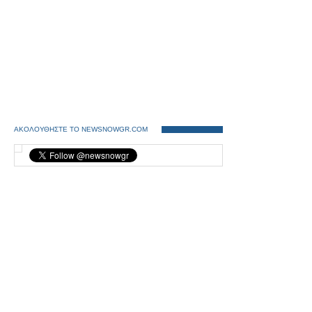
ΑΚΟΛΟΥΘΗΣΤΕ ΤΟ NEWSNOWGR.COM