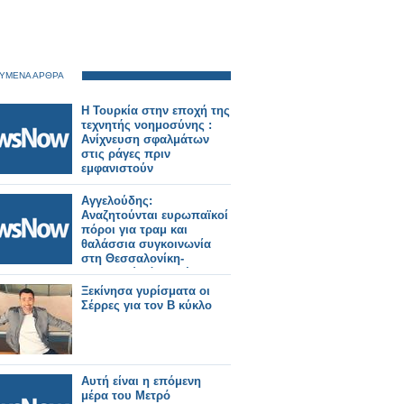
ΥΜΕΝΑ ΑΡΘΡΑ
Η Τουρκία στην εποχή της
τεχνητής νοημοσύνης :
Ανίχνευση σφαλμάτων
στις ράγες πριν
εμφανιστούν
Αγγελούδης:
Αναζητούνται ευρωπαϊκοί
πόροι για τραμ και
θαλάσσια συγκοινωνία
στη Θεσσαλονίκη-
Προκαλούν όσοι λένε πως
η πόλη δεν χρειάζεται
Ξεκίνησα γυρίσματα οι
άλλα μέσα
Σέρρες για τον Β κύκλο
Aυτή είναι η επόμενη
μέρα του Μετρό