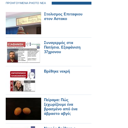
ΠΡΟΗΓΟΥΜΕΝΑ PHOTO ΝΕΑ
Στολισμος Επιταφιου
στον Αστακο
Συναγερμός στα
Πατήσια. Εξαφάνιση
37χρονου
Βρέθηκε νεκρή
Πείραμα: Πώς
ξεχωρίζουμε ένα
βρασμένο από ένα
άβραστο αβγό;