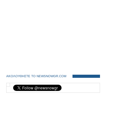
ΑΚΟΛΟΥΘΗΣΤΕ ΤΟ NEWSNOWGR.COM