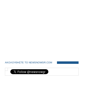
ΑΚΟΛΟΥΘΗΣΤΕ ΤΟ NEWSNOWGR.COM