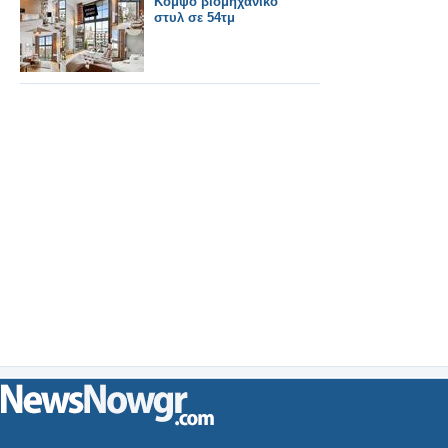
Κομψό βιομηχανικό
στυλ σε 54τμ