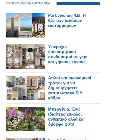
ΠΡΟΗΓΟΥΜΕΝΑ PHOTO ΝΕΑ
Park Avenue 432. Η
θέα των δεκάδων
εκατομμυρίων
Υπέροχοι
διακοσμητικοί
συνδυασμοί σε γκρι
και γήινους τόνους
Απλοί και οικονομικοί
τρόποι για να
δημιουργήσετε
εντυπωσιακά DIY
κάδρα
Μπεργένια. Ένα
ιδιαίτερα εύκολο,
ανθεκτικό αλλά και
όμορφο φυτό