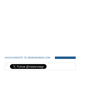
ΑΚΟΛΟΥΘΗΣΤΕ ΤΟ NEWSNOWGR.COM