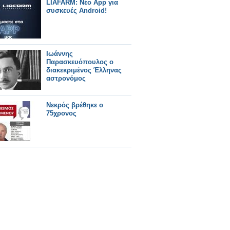
LIAFARM: Νέο App για
συσκευές Android!
Ιωάννης
Παρασκευόπουλος ο
διακεκριμένος Έλληνας
αστρονόμος
Νεκρός βρέθηκε ο
75χρονος